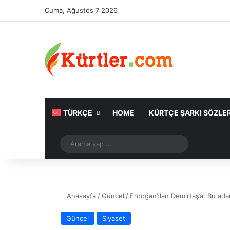
Cuma, Ağustos 7 2026
TÜRKÇE
HOME
KÜRTÇE ŞARKI SÖZLER
Rastgele Makale
Arama
yap
...
Anasayfa
/
Güncel
/
Erdoğan’dan Demirtaş’a: Bu ada
Güncel
Siyaset