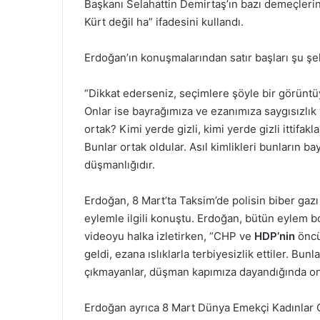
Başkanı Selahattin Demirtaş’ın bazı demeçleri
Kürt değil ha” ifadesini kullandı.
Erdoğan’ın konuşmalarından satır başları şu şe
“Dikkat ederseniz, seçimlere şöyle bir görüntüy
Onlar ise bayrağımıza ve ezanımıza saygısızlık 
ortak? Kimi yerde gizli, kimi yerde gizli ittifak
Bunlar ortak oldular. Asıl kimlikleri bunların ba
düşmanlığıdır.
Erdoğan, 8 Mart’ta Taksim’de polisin biber gazı
eylemle ilgili konuştu. Erdoğan, bütün eylem bo
videoyu halka izletirken, “CHP ve
HDP’nin
öncü
geldi, ezana ıslıklarla terbiyesizlik ettiler. Bun
çıkmayanlar, düşman kapımıza dayandığında onla
Erdoğan ayrıca 8 Mart Dünya Emekçi Kadınlar G