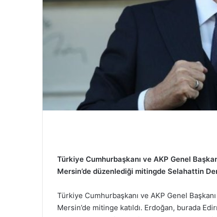
d
e
r
m
e
k
Türkiye Cumhurbaşkanı ve AKP Genel Başkan
Mersin’de düzenlediği mitingde Selahattin Demi
Türkiye Cumhurbaşkanı ve AKP Genel Başkanı 
Mersin’de mitinge katıldı. Erdoğan, burada Ed