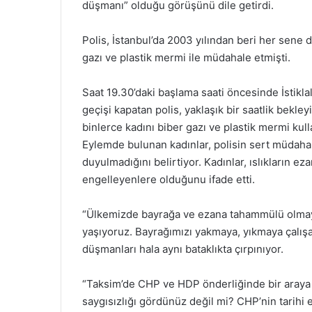
düşmanı” olduğu görüşünü dile getirdi.
Polis, İstanbul’da 2003 yılından beri her sen
gazı ve plastik mermi ile müdahale etmişti.
Saat 19.30’daki başlama saati öncesinde İstik
geçişi kapatan polis, yaklaşık bir saatlik bekl
binlerce kadını biber gazı ve plastik mermi kul
Eylemde bulunan kadınlar, polisin sert müdahal
duyulmadığını belirtiyor. Kadınlar, ıslıkların ez
engelleyenlere olduğunu ifade etti.
“Ülkemizde bayrağa ve ezana tahammülü olmayanl
yaşıyoruz. Bayrağımızı yakmaya, yıkmaya çalış
düşmanları hala aynı bataklıkta çırpınıyor.
“Taksim’de CHP ve HDP önderliğinde bir araya g
saygısızlığı gördünüz değil mi? CHP’nin tarihi