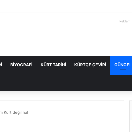
Reklam
I
BIYOGRAFI
KÜRT TARIHI
KÜRTÇE ÇEVIRI
GÜNCEL
m Kürt değil ha!