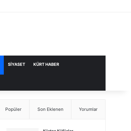
Facebook
X
YouTube
Instagram
Kayıt Ol
Rastgele Makale
Kenar Bölme
SIYASET
KÜRT HABER
Popüler
Son Eklenen
Yorumlar
Kürtçe Küfürler