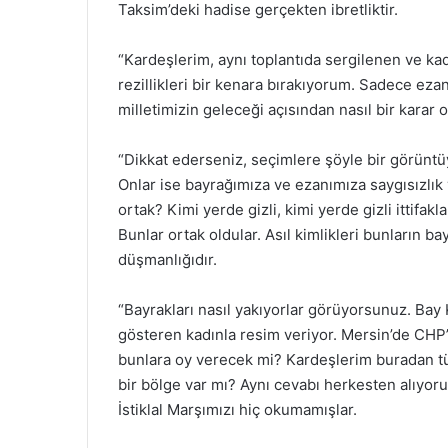
Taksim’deki hadise gerçekten ibretliktir.
“Kardeşlerim, aynı toplantıda sergilenen ve k
rezillikleri bir kenara bırakıyorum. Sadece eza
milletimizin geleceği açısından nasıl bir karar o
“Dikkat ederseniz, seçimlere şöyle bir görüntüy
Onlar ise bayrağımıza ve ezanımıza saygısızlık 
ortak? Kimi yerde gizli, kimi yerde gizli ittifak
Bunlar ortak oldular. Asıl kimlikleri bunların ba
düşmanlığıdır.
“Bayrakları nasıl yakıyorlar görüyorsunuz. Ba
gösteren kadınla resim veriyor. Mersin’de CH
bunlara oy verecek mi? Kardeşlerim buradan tü
bir bölge var mı? Aynı cevabı herkesten alıyoru
İstiklal Marşımızı hiç okumamışlar.