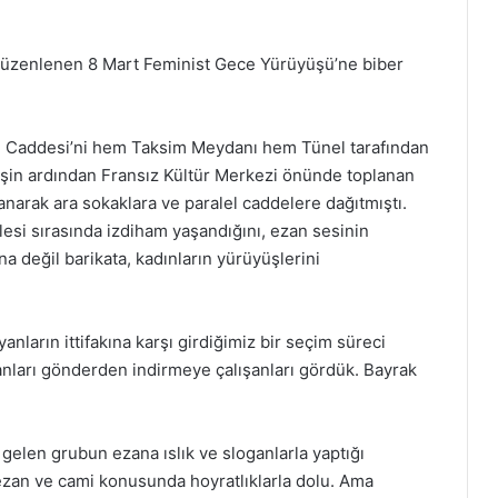
e düzenlenen 8 Mart Feminist Gece Yürüyüşü’ne biber
lal Caddesi’ni hem Taksim Meydanı hem Tünel tarafından
eyişin ardından Fransız Kültür Merkezi önünde toplanan
lanarak ara sokaklara ve paralel caddelere dağıtmıştı.
esi sırasında izdiham yaşandığını, ezan sesinin
ana değil barikata, kadınların yürüyüşlerini
arın ittifakına karşı girdiğimiz bir seçim süreci
anları gönderden indirmeye çalışanları gördük. Bayrak
elen grubun ezana ıslık ve sloganlarla yaptığı
 ezan ve cami konusunda hoyratlıklarla dolu. Ama