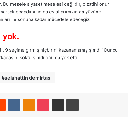
Bu mesele siyaset meselesi değildir, bizatihi onur
umarsak ecdadımızın da evlatlarımızın da yüzüne
nları ile sonuna kadar mücadele edeceğiz.
 yok.
lir. 9 seçime girmiş hiçbirini kazanamamış şimdi 10’uncu
kadaşını soktu şimdi onu da yok etti.
selahattin demirtaş
Reddit
VKontakte
Odnoklassniki
Pocket
E-Posta ile paylaş
Yazdır