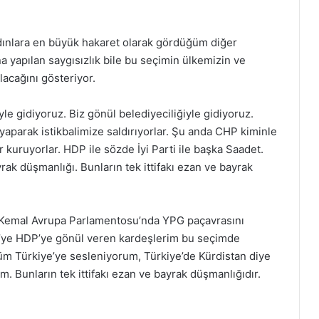
adınlara en büyük hakaret olarak gördüğüm diğer
na yapılan saygısızlık bile bu seçimin ülkemizin ve
lacağını gösteriyor.
le gidiyoruz. Biz gönül belediyeciliğiyle gidiyoruz.
yaparak istikbalimize saldırıyorlar. Şu anda CHP kiminle
lar kuruyorlar. HDP ile sözde İyi Parti ile başka Saadet.
yrak düşmanlığı. Bunların tek ittifakı ezan ve bayrak
y Kemal Avrupa Parlamentosu’nda YPG paçavrasını
P’ye HDP’ye gönül veren kardeşlerim bu seçimde
m Türkiye’ye sesleniyorum, Türkiye’de Kürdistan diye
m. Bunların tek ittifakı ezan ve bayrak düşmanlığıdır.