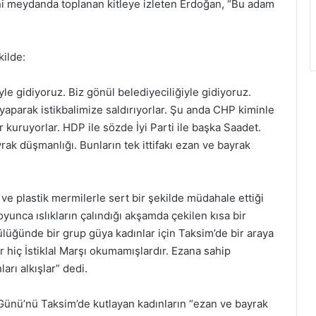
ni meydanda toplanan kitleye izleten Erdoğan, “Bu adam
kilde:
le gidiyoruz. Biz gönül belediyeciliğiyle gidiyoruz.
yaparak istikbalimize saldırıyorlar. Şu anda CHP kiminle
lar kuruyorlar. HDP ile sözde İyi Parti ile başka Saadet.
yrak düşmanlığı. Bunların tek ittifakı ezan ve bayrak
 ve plastik mermilerle sert bir şekilde müdahale ettiği
yunca ıslıkların çalındığı akşamda çekilen kısa bir
lüğünde bir grup güya kadınlar için Taksim’de bir araya
lar hiç İstiklal Marşı okumamışlardır. Ezana sahip
rı alkışlar” dedi.
ünü’nü Taksim’de kutlayan kadınların “ezan ve bayrak