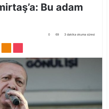
irtaş’a: Bu adam
0
69
3 dakika okuma süresi
ontakte
Odnoklassniki
Pocket