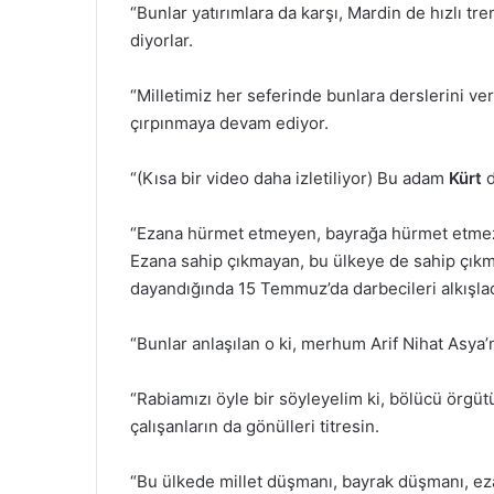
“Bunlar yatırımlara da karşı, Mardin de hızlı tr
diyorlar.
“Milletimiz her seferinde bunlara derslerini v
çırpınmaya devam ediyor.
“(Kısa bir video daha izletiliyor) Bu adam
Kürt
d
“Ezana hürmet etmeyen, bayrağa hürmet etmez. 
Ezana sahip çıkmayan, bu ülkeye de sahip çık
dayandığında 15 Temmuz’da darbecileri alkışladık
“Bunlar anlaşılan o ki, merhum Arif Nihat Asya’
“Rabiamızı öyle bir söyleyelim ki, bölücü örgüt
çalışanların da gönülleri titresin.
“Bu ülkede millet düşmanı, bayrak düşmanı, e