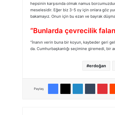
hepsinin karşısında olmak namus borcumuzdur. 
meselesidir. Eğer biz 3-5 oy için onlara göz y
bakamayız. Onun için bu ezan ve bayrak düşma
“Bunlarda çevrecilik falan
“İnanın verin buna bir koyun, kaybeder geri ge
da. Cumhurbaşkanlığı seçimine giremedi, bir ar
erdoğan
Facebook
X
LinkedIn
Tumblr
Pinterest
Paylaş