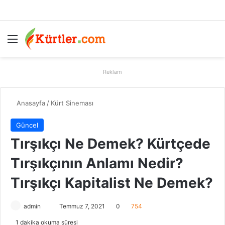
Menü
A
Reklam
Anasayfa
/
Kürt Sineması
Güncel
Tırşıkçı Ne Demek? Kürtçede
Tırşıkçının Anlamı Nedir?
Tırşıkçı Kapitalist Ne Demek?
admin
B
Temmuz 7, 2021
0
754
i
1 dakika okuma süresi