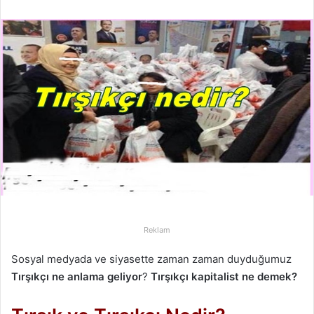
r
e
-
p
o
s
t
a
g
ö
n
d
e
r
Reklam
m
Sosyal medyada ve siyasette zaman zaman duyduğumuz
e
Tırşıkçı ne anlama geliyor
?
Tırşıkçı kapitalist ne demek?
k