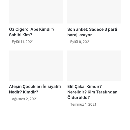
ö
N
z
e
l
r
e
e
r
l
Öz Ciğerci Abe Kimdir?
Son anket: Sadece 3 parti
i
i
Sahibi Kim?
barajı aşıyor
d
Eylül 11, 2021
Eylül 9, 2021
i
r
?
P
e
r
v
Ateşin Çocukları İnisiyatifi
Elif Çakal Kimdir?
i
Nedir? Kimdir?
Nerelidir? Kim Tarafından
n
Öldürüldü?
Ağustos 2, 2021
B
Temmuz 1, 2021
u
l
d
a