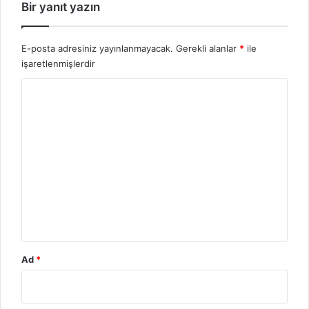
n
Bir yanıt yazın
'
n
ı
E-posta adresiniz yayınlanmayacak.
Gerekli alanlar
*
ile
n
işaretlenmişlerdir
H
Y
a
y
o
a
r
t
ı
u
v
m
e
*
B
i
y
o
g
Ad
*
r
a
f
i