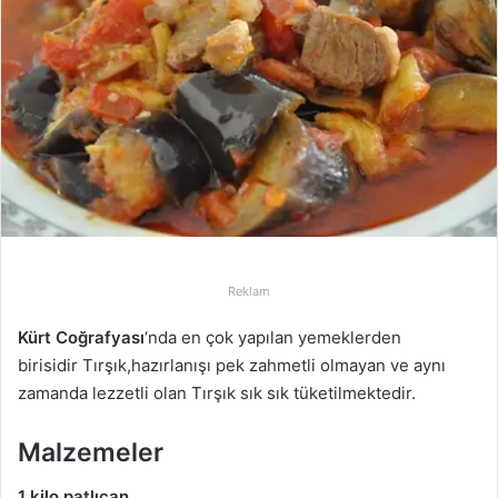
p
o
s
t
a
g
ö
n
d
e
r
Reklam
m
e
Kürt Coğrafyası
‘nda en çok yapılan yemeklerden
k
birisidir Tırşık,hazırlanışı pek zahmetli olmayan ve aynı
zamanda lezzetli olan Tırşık sık sık tüketilmektedir.
Malzemeler
1 kilo patlıcan