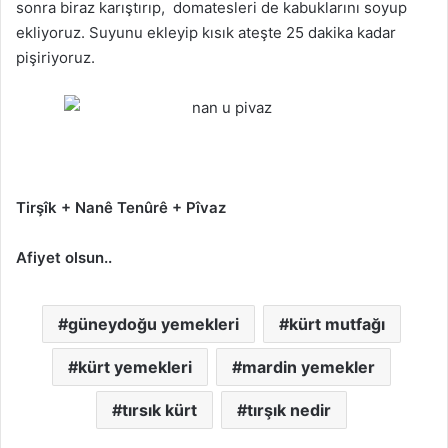
sonra biraz karıştırıp, domatesleri de kabuklarını soyup
ekliyoruz. Suyunu ekleyip kısık ateşte 25 dakika kadar
pişiriyoruz.
Tirşîk + Nanê Tenûrê + Pîvaz
Afiyet olsun..
güneydoğu yemekleri
kürt mutfağı
kürt yemekleri
mardin yemekler
tırsık kürt
tırşık nedir