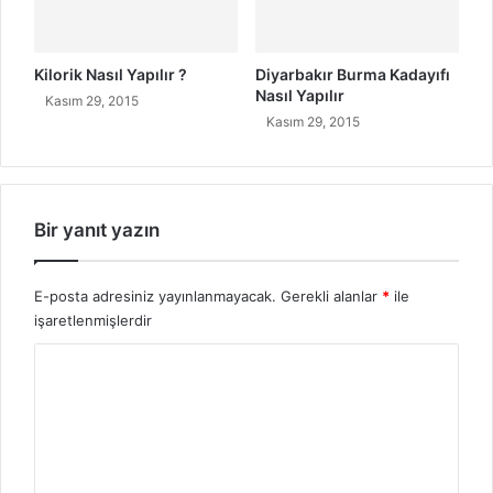
a
z
ı
l
Kilorik Nasıl Yapılır ?
Diyarbakır Burma Kadayıfı
ı
Nasıl Yapılır
Kasım 29, 2015
r
Kasım 29, 2015
Bir yanıt yazın
E-posta adresiniz yayınlanmayacak.
Gerekli alanlar
*
ile
işaretlenmişlerdir
Y
o
r
u
m