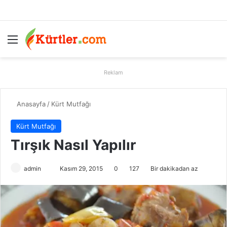
Menü
A
Reklam
Anasayfa
/
Kürt Mutfağı
Kürt Mutfağı
Tırşık Nasıl Yapılır
admin
B
Kasım 29, 2015
0
127
Bir dakikadan az
i
r
e
-