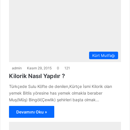
Kürt Mutfağı
admin
Kasım 29, 2015
0
121
Kilorik Nasıl Yapılır ?
Türkçede Sulu Köfte de denilen,Kürtçe İsmi Kilorik olan
yemek Bitlis yöresine has yemek olmakla beraber
Muş(Mûş) Bingöl(Çewlik) şehirleri başta olmak…
Devamını Oku »