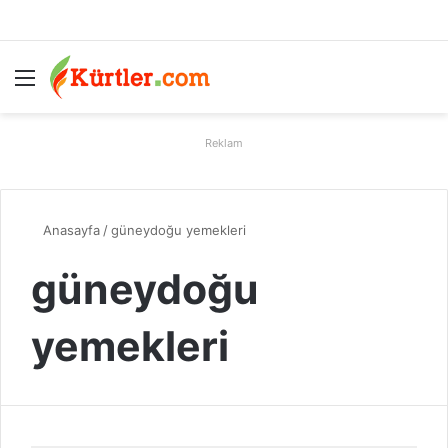
Menü
A
Reklam
Anasayfa
/
güneydoğu yemekleri
güneydoğu
yemekleri