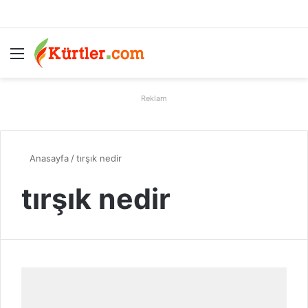
Menü
A
Reklam
Anasayfa
/
tırşık nedir
tırşık nedir