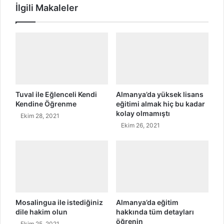
İlgili Makaleler
e
y
n
e
s
i
A
2
i
ç
i
Tuval ile Eğlenceli Kendi
Almanya’da yüksek lisans
n
Kendine Öğrenme
eğitimi almak hiç bu kadar
kolay olmamıştı
A
Ekim 28, 2021
l
Ekim 26, 2021
m
a
n
c
a
ö
ğ
Mosalingua ile istediğiniz
Almanya’da eğitim
r
dile hakim olun
hakkında tüm detayları
e
öğrenin
Ekim 25, 2021