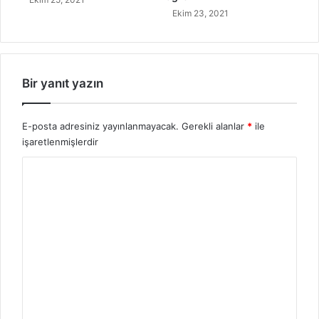
n
Ekim 23, 2021
i
n
Bir yanıt yazın
E-posta adresiniz yayınlanmayacak.
Gerekli alanlar
*
ile
işaretlenmişlerdir
Y
o
r
u
m
*