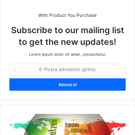
With Product You Purchase
Subscribe to our mailing list
to get the new updates!
Lorem ipsum dolor sit amet, consectetur.
E
-
P
o
s
t
a
a
M
d
e
r
t
e