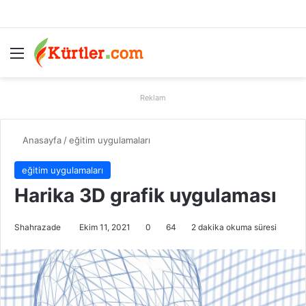
Menü
A
Reklam
Anasayfa
/
eğitim uygulamaları
eğitim uygulamaları
Harika 3D grafik uygulaması
Shahrazade
Ekim 11, 2021
0
64
2 dakika okuma süresi