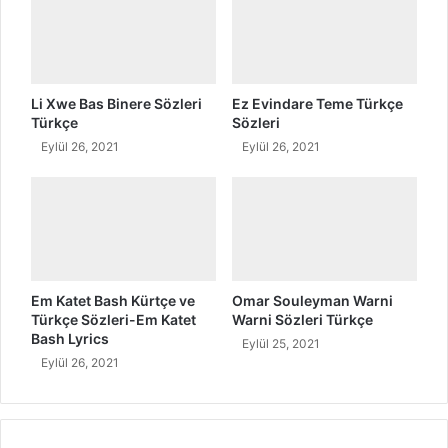
r
t
ç
e
v
Li Xwe Bas Binere Sözleri
Ez Evindare Teme Türkçe
e
Türkçe
Sözleri
T
Eylül 26, 2021
Eylül 26, 2021
ü
r
k
ç
e
S
ö
Em Katet Bash Kürtçe ve
Omar Souleyman Warni
z
Türkçe Sözleri-Em Katet
Warni Sözleri Türkçe
l
Bash Lyrics
Eylül 25, 2021
e
Eylül 26, 2021
r
i