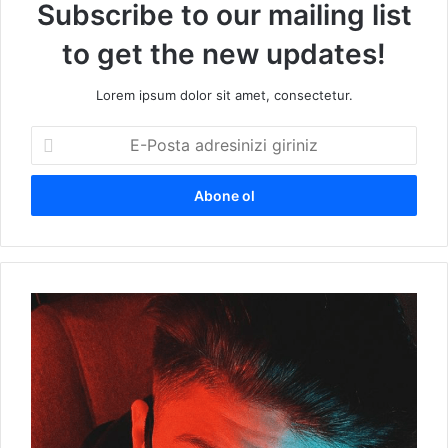
Subscribe to our mailing list
to get the new updates!
Lorem ipsum dolor sit amet, consectetur.
E
-
P
o
s
t
a
a
S
d
e
r
r
e
v
s
e
i
t
n
T
i