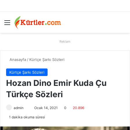
Menü
A
Reklam
Anasayfa
/
Kürtçe Şarkı Sözleri
Kürtçe Şarkı Sözleri
Hozan Dino Emir Kuda Çu
Türkçe Sözleri
admin
B
Ocak 14, 2021
0
20.896
i
1 dakika okuma süresi
r
e