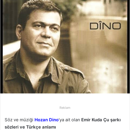
-
p
o
s
t
a
g
ö
n
d
e
r
m
e
k
Reklam
Söz ve müziği
Hozan Dino
‘ya ait olan
Emir Kuda Çu şarkı
sözleri ve Türkçe anlamı