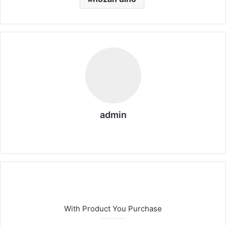
admin
We
b
sit
esi
With Product You Purchase