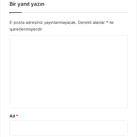
Bir yanıt yazın
E-posta adresiniz yayınlanmayacak.
Gerekli alanlar
*
ile
işaretlenmişlerdir
Y
o
r
u
m
*
Ad
*