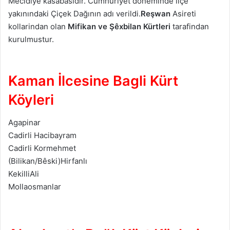
Mecidiye kasabasıdır. Cumhuriyet döneminde ilçe
yakınındaki Çiçek Dağının adı verildi.
Reşwan
Asireti
kollarindan olan
Mifikan ve Şêxbilan
Kürtleri
tarafindan
kurulmustur.
Kaman İlcesine Bagli Kürt
Köyleri
Agapinar
Cadirli Hacibayram
Cadirli Kormehmet
(Bilikan/Bêski)Hirfanlı
KekilliAli
Mollaosmanlar