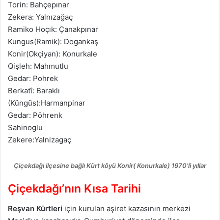
Torin: Bahçepınar
Zekera: Yalnızağaç
Ramiko Hoçık: Çanakpınar
Kungus(Ramik): Dogankaş
Konir(Okçiyan): Konurkale
Qişleh: Mahmutlu
Gedar: Pohrek
Berkatî: Baraklı
(Küngüs):Harmanpinar
Gedar: Pöhrenk
Sahinoglu
Zekere:Yalnizagaç
Çiçekdağı ilçesine bağlı Kürt köyü Konir( Konurkale) 1970’li yıllar
Çiçekdağı’nın Kısa Tarihi
Reşvan Kürtleri
için kurulan aşiret kazasının merkezi