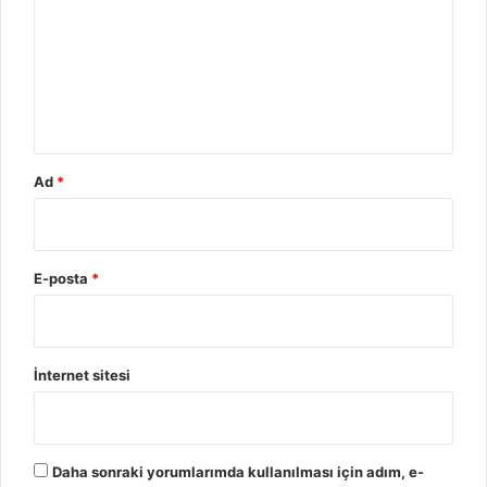
u
m
*
Ad
*
E-posta
*
İnternet sitesi
Daha sonraki yorumlarımda kullanılması için adım, e-