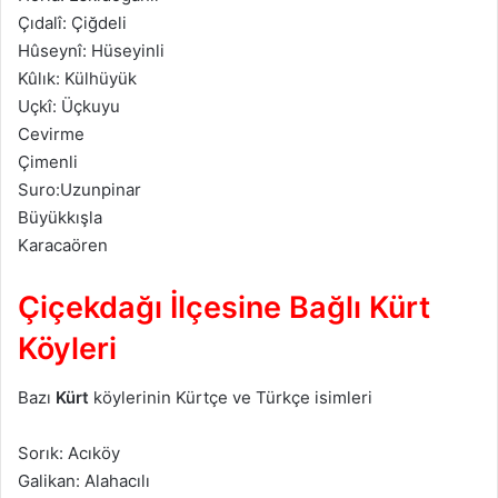
Çıdalî: Çiğdeli
Hûseynî: Hüseyinli
Kûlık: Külhüyük
Uçkî: Üçkuyu
Cevirme
Çimenli
Suro:Uzunpinar
Büyükkışla
Karacaören
Çiçekdağı İlçesine Bağlı Kürt
Köyleri
Bazı
Kürt
köylerinin Kürtçe ve Türkçe isimleri
Sorık: Acıköy
Galikan: Alahacılı