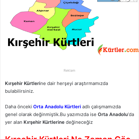
p
o
s
t
a
g
ö
n
d
e
Reklam
r
Kırşehir Kürtleri
ne dair herşeyi araştırmamızda
m
bulabilirsiniz.
e
k
Daha önceki
Orta Anadolu Kürtleri
adlı çalışmamızda
genel olarak değinmiştik.Bu yazımızda ise
Orta Anadolu
‘da
yer alan
Kırşehir Kürtlerine
değineceğiz