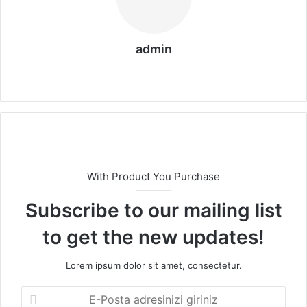
admin
We
b
sit
esi
With Product You Purchase
Subscribe to our mailing list
to get the new updates!
Lorem ipsum dolor sit amet, consectetur.
E