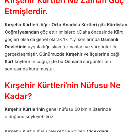
Kırşehir Kürtleri Ne Zaman Göç
Etmişlerdir.
Kırşehir Kürtleri
diğer
Orta Anadolu Kürtleri
gibi
Kürdistan
Coğrafyasından
göç ettirilmişlerdir.Daha öncesinde
Kürt
göçleri olsa da genel olarak 17. Y.y. sonlarında
Osmanlı
Devletinin
uyguladığı iskan fermanları ve sürgünler ile
gerçekleşmiştir. Günümüzde
Kırşehir
ve ilçelerine bağlı
Kürt
köylerinin çoğu, işte bu
Osmanlı
sürgünlerinin
sonrasında kurulmuştur.
Kırşehir Kürtleri’nin Nüfusu Ne
Kadar?
Kırşehir Kürtlerinin
genel nüfusu 60 binin üzerinde
olduğunu söyleyebiliriz.
Kırşehir Kürt nüfusu merkez ve köyleri,
Çiçekdağı,