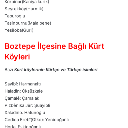
Körpinar(Kaniya kurik)
Seyrekköy(Hurmik)
Taburoglu
Tasinburnu(Mala bene)
Yesiloba(Guri)
Boztepe İlçesine Bağlı Kürt
Köyleri
Bazı
Kürt köylerinin Kürtçe ve Türkçe isimleri
Sayibî: Harmanaltı
Haladin: Öksüzkale
Çamalê: Çamalak
Pızbênıka Jêr: Şuayipli
Xaladino: Hatunoğlu
Cedida Erebî(Otko): Yenidoğanlı
Horla: Eskidoğanlı