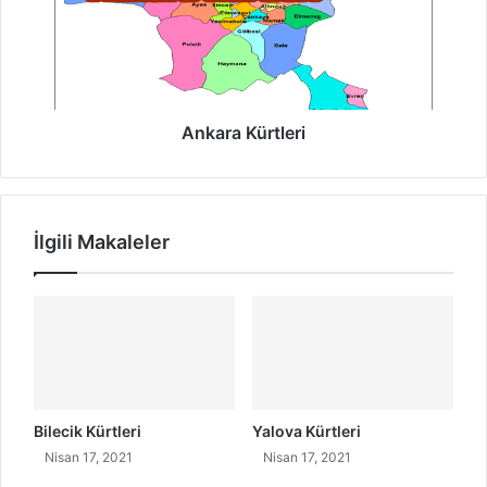
K
z
r
ü
a
r
K
t
ü
ç
r
e
t
Ankara Kürtleri
v
l
e
e
T
r
ü
i
İlgili Makaleler
r
k
ç
e
S
ö
z
l
e
Bilecik Kürtleri
Yalova Kürtleri
r
Nisan 17, 2021
Nisan 17, 2021
i