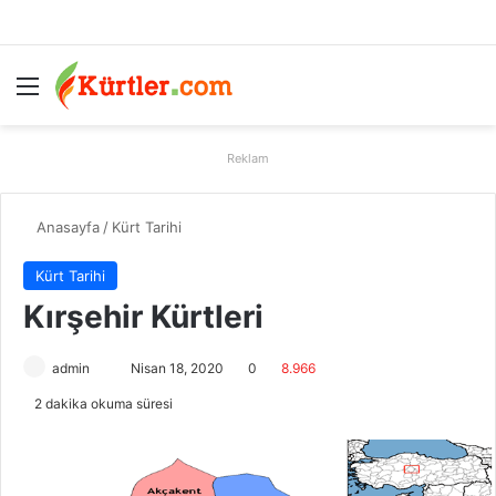
Menü
A
Reklam
Anasayfa
/
Kürt Tarihi
Kürt Tarihi
Kırşehir Kürtleri
admin
B
Nisan 18, 2020
0
8.966
i
2 dakika okuma süresi
r
e
-