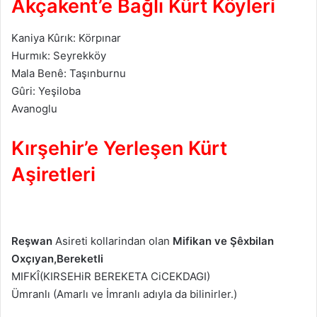
Akçakent’e Bağlı Kürt Köyleri
Kaniya Kûrık: Körpınar
Hurmık: Seyrekköy
Mala Benê: Taşınburnu
Gûri: Yeşiloba
Avanoglu
Kırşehir’e Yerleşen Kürt
Aşiretleri
Reşwan
Asireti kollarindan olan
Mifikan ve Şêxbilan
Oxçıyan,Bereketli
MIFKÎ(KIRSEHiR BEREKETA CiCEKDAGI)
Ümranlı (Amarlı ve İmranlı adıyla da bilinirler.)