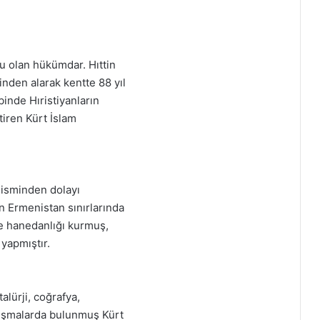
u olan hükümdar. Hıttin
inden alarak kentte 88 yıl
inde Hıristiyanların
etiren Kürt İslam
 isminden dolayı
n Ermenistan sınırlarında
de hanedanlığı kurmuş,
 yapmıştır.
alürji, coğrafya,
alışmalarda bulunmuş Kürt