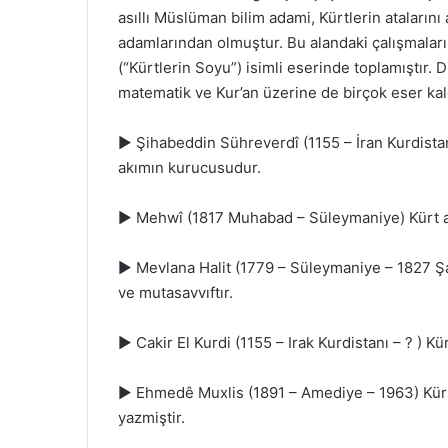
asıllı Müslüman bilim adami, Kürtlerin atalarını a
adamlarından olmuştur. Bu alandaki çalışmalar
(“Kürtlerin Soyu”) isimli eserinde toplamıştır. D
matematik ve Kur’an üzerine de birçok eser kal
► Şihabeddin Sühreverdî (1155 – İran Kurdistani – 
akımın kurucusudur.
► Mehwî (1817 Muhabad – Süleymaniye) Kürt asil
► Mevlana Halit (1779 – Süleymaniye – 1827 Şa
ve mutasavvıftır.
► Cakir El Kurdi (1155 – Irak Kurdistanı – ? ) Kür
► Ehmedê Muxlis (1891 – Amediye – 1963) Kürt 
yazmiştir.