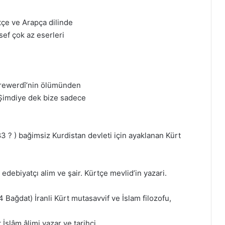
rtçe ve Arapça dilinde
sef çok az eserleri
ührewerdî’nin ölümünden
. Şimdiye dek bize sadece
 ? ) bağimsiz Kurdistan devleti için ayaklanan Kürt
edebiyatçı alim ve şair. Kürtçe mevlid’in yazari.
ağdat) İranli Kürt mutasavvif ve İslam filozofu,
İslâm âlimi yazar ve tarihçi.