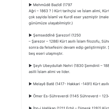
► Mehmûdê Bazîdî (1797
Ağri – 1863 ? ) Kürt tarihçisi ve İslam alimi, Kü
çok sayida İslamî ve Kurdî eser yazmiştir (male
günümüze ulaşabilmiştir.)
► Şemseddînê Şarezorî (1250
– Şarezor – 1288) Kürt asıllı İslam filozofu, S
sonra da felsefesini devam edip geliştirmiştir
beş eseri ulaşmıştır.
► Şeyh Ubeydullah Nehri (1830 Şemdinli – 1883
asilli İslam alimi ve lider.
► Melayê Batê (1417- Hakkari -1491) Kürt asıllı 
► Ömer Es-Sühreverdi (1145 Sühreverd – 1234 B
► İbn-i Hallikan (1211 Erbil – Dimeşk 1282) Kürt 