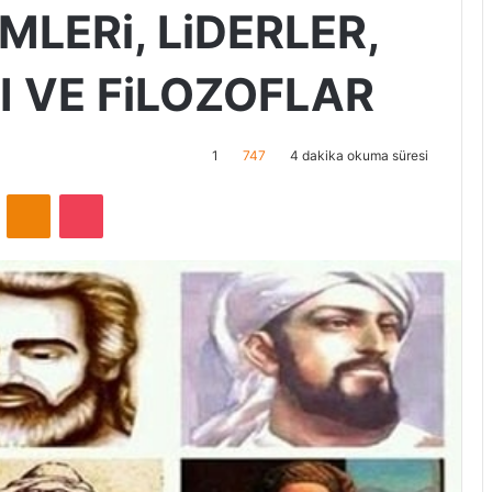
MLERi, LiDERLER,
I VE FiLOZOFLAR
1
747
4 dakika okuma süresi
ontakte
Odnoklassniki
Pocket