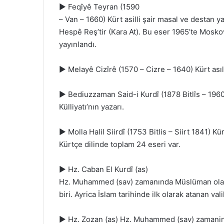
► Feqîyê Teyran (1590
– Van – 1660) Kürt asilli şair masal ve destan y
Hespê Reş’tir (Kara At). Bu eser 1965’te Mosk
yayınlandı.
► Melayê Cizîrê (1570 – Cizre – 1640) Kürt asıll
► Bediuzzaman Said-i Kurdî (1878 Bitlîs – 1960 Ş
Külliyatı’nın yazarı.
► Molla Halil Siirdî (1753 Bitlis – Siirt 1841) Kü
Kürtçe dilinde toplam 24 eseri var.
► Hz. Caban El Kurdî (as)
Hz. Muhammed (sav) zamanında Müslüman olan i
biri. Ayrica İslam tarihinde ilk olarak atanan val
► Hz. Zozan (as) Hz. Muhammed (sav) zamaninda 