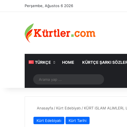
Perşembe, Ağustos 6 2026
TÜRKÇE
HOME
KÜRTÇE ŞARKI SÖZLER
Rastgele Makale
Arama
yap
...
Anasayfa
/
Kürt Edebiyatı
/
KÜRT iSLAM ALiMLERi, 
Kürt Edebiyatı
Kürt Tarihi