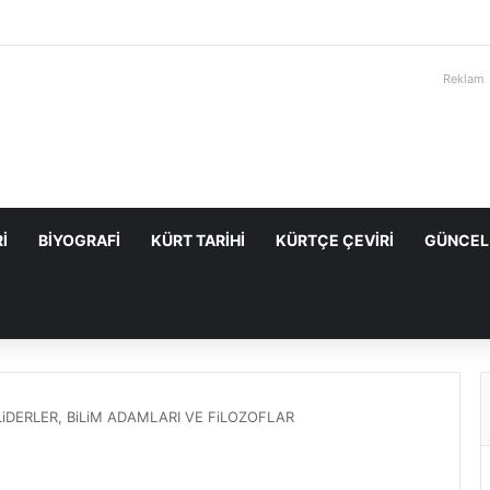
Reklam
I
BIYOGRAFI
KÜRT TARIHI
KÜRTÇE ÇEVIRI
GÜNCEL
LiDERLER, BiLiM ADAMLARI VE FiLOZOFLAR