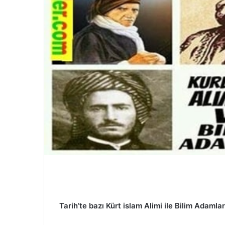
d
e
r
m
e
k
Tarih’te bazı Kürt islam Alimi ile Bilim Adamlar