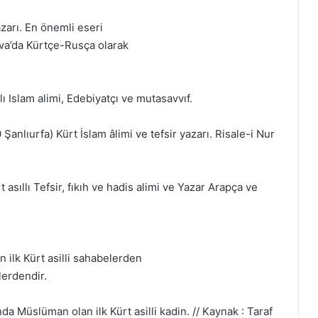
azarı. En önemli eseri
ova’da Kürtçe-Rusça olarak
ı Islam alimi, Edebiyatçı ve mutasavvıf.
anlıurfa) Kürt İslam âlimi ve tefsir yazarı. Risale-i Nur
rt asıllı Tefsir, fıkıh ve hadis alimi ve Yazar Arapça ve
lk Kürt asilli sahabelerden
ilerdendir.
Müslüman olan ilk Kürt asilli kadin. // Kaynak : Taraf