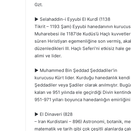
Gzt.
► Selahaddin-i Eyyubi El Kurdî (1138
Tikrit – 1193 Şam) Eyyubi hanedanının kurucus
Muharebesi ile 1187’de Kudüs’ü Haçlı kuvvetler
süren Hıristiyan egemenliğine son vermiş, akab
düzenledikleri III. Haçlı Seferi’ni etkisiz hale g
alimi ve lider.
► Muhammed Bin Şeddad Şeddadiler’in
kurucusu Kürt lider. Kurduğu hanedanlık kendi
Şeddadiler veya Şadiler olarak anılmıştır. Bugü
kalan ve 951 yılında ele geçirdiği Divin kentin
951-971 yılları boyunca hanedanlığın emirliğini
► El Dinaveri (828
– Iran Kurdistani – 896) Astronomi, botanik, met
matematik ve tarih gibi çok çeşitli alanlarda ç