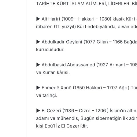
TARİHTE KÜRT İSLAM ALİMLERİ, LİDERLER, B
► Ali Hariri (1009 – Hakkari – 1080) klasik Kürt e
itibaren (11. yüzyıl) Kürt edebiyatında, divan e
► Abdulkadir Geylani (1077 Gilan – 1166 Bağdat) K
kurucusudur.
► Abdulbasid Abdussamed (1927 Armant – 1988 
ve Kur’an kârisi.
► Ehmedê Xanê (1650 Hakkari – 1707 Ağrı) Türkç
ve tarihçi.
► El Cezerî (1136 – Cizre – 1206 ) İslam’ın altı
adamı ve mühendis, Bugün sibernetiğin ilk adımla
kişi Ebû’l İz El Cezeri’dir.