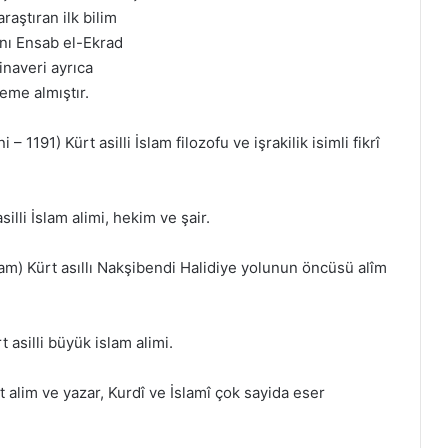
raştıran ilk bilim
ını Ensab el-Ekrad
inaveri ayrıca
eme almıştır.
1191) Kürt asilli İslam filozofu ve işrakilik isimli fikrî
li İslam alimi, hekim ve şair.
m) Kürt asıllı Nakşibendi Halidiye yolunun öncüsü alîm
t asilli büyük islam alimi.
alim ve yazar, Kurdî ve İslamî çok sayida eser