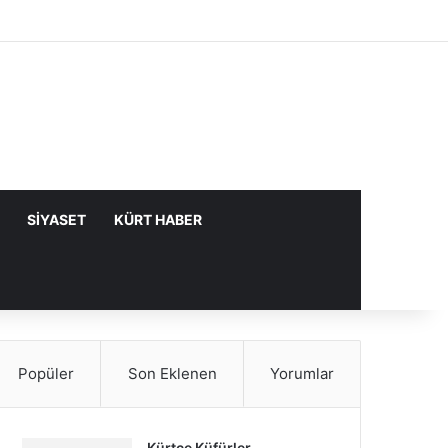
Facebook
X
YouTube
Instagram
Kayıt Ol
Rastgele Makale
Kenar Bölme
SIYASET
KÜRT HABER
Popüler
Son Eklenen
Yorumlar
Kürtçe Küfürler