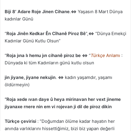
Biji 8′ Adare Roje Jinen Cihane
.
⇔
Yaşasın 8 Mart Dünya
kadınlar Günü
“
Roja Jinên Kedkar Ên Cîhanê Piroz Bê
”,
⇔
“Dünya Emekçi
Kadınlar Günü Kutlu Olsun”
“
Roja jına lı hemu jın cihanê piroz be
⇔
“
Türkçe
Anlamı
:
Dünyada ki tüm Kadınların günü kutlu olsun
jin jiyane, jiyane nekujin
.
⇔
kadın yaşamdır, yaşamı
öldürmeyin)
“Roja xede ıvan daye û heya mirinavan her vext jineme
jiyanaxe rnere nin em vi rojevan ji dil de piroz dikin
Türkçe çevirisi
: ”Doğumdan ölüme kadar hayatın her
anında varlıklarını hissettiğimiz, bizi biz yapan değerli