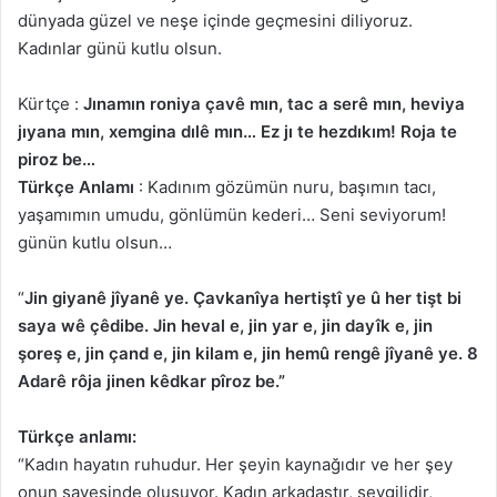
dünyada güzel ve neşe içinde geçmesini diliyoruz.
Kadınlar günü kutlu olsun.
Kürtçe :
Jınamın roniya çavê mın, tac a serê mın, heviya
jıyana mın, xemgina dılê mın… Ez jı te hezdıkım! Roja te
piroz be…
Türkçe Anlamı
: Kadınım gözümün nuru, başımın tacı,
yaşamımın umudu, gönlümün kederi… Seni seviyorum!
günün kutlu olsun…
“
Jin giyanê jîyanê ye. Çavkanîya hertiştî ye û her tişt bi
saya wê çêdibe. Jin heval e, jin yar e, jin dayîk e, jin
şoreş e, jin çand e, jin kilam e, jin hemû rengê jîyanê ye. 8
Adarê rôja jinen kêdkar pîroz be.”
Türkçe anlamı:
“Kadın hayatın ruhudur. Her şeyin kaynağıdır ve her şey
onun sayesinde oluşuyor. Kadın arkadaştır, sevgilidir,