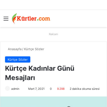
Menü
A
Reklam
Anasayfa
/
Kürtçe Sözler
Kürtçe Sözler
Kürtçe Kadınlar Günü
Mesajları
admin
B
Mart 7, 2021
0
9.298
2 dakika okuma süresi
i
r
e