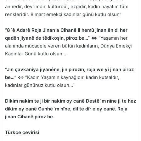
annedir, devrimdir, kültürdür, ezgidir, kadın hayatım tüm
renkleridir. 8 mart emekçi kadınlar günü kutlu olsun”
“8`ê Adarê Roja Jinan a Cîhanê li hemû jinan ên di her
qadên jiyanê de têdikoşin, pîroz be…”
⇔
“Yaşamın her
alanında mücadele veren bütün kadınların, Dünya Emekçi
Kadınlar Günü kutlu olsun…
“
Jın çavkaniya jıyanêne, jın pirozın, roja we yi jınan piroz
be…
”
⇔
“Kadın Yaşamın kaynağıdır, kadın kutsaldır,
kadınlar gününüz kutlu olsun…”
Dikim nakim te ji bîr nakim oy canê Destê`m nîne ji te hez
dikim oy canê Gunhê`m nîne, dil te dîr e oy canê. Roja
jinan Cihanê piroz be.
Türkçe çevirisi