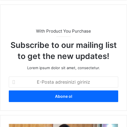
sit
esi
With Product You Purchase
Subscribe to our mailing list
to get the new updates!
Lorem ipsum dolor sit amet, consectetur.
E
-
P
o
s
t
a
a
R
d