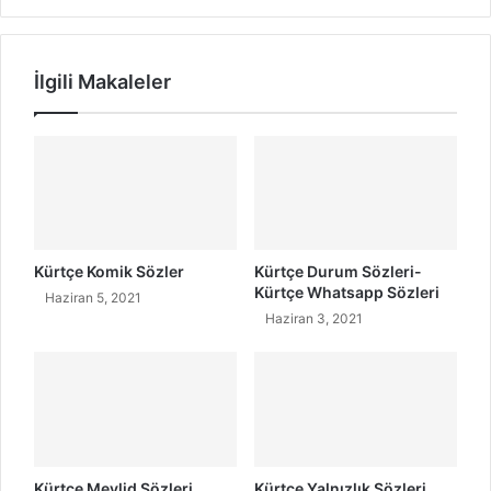
i
e
r
K
?
e
İlgili Makaleler
H
r
a
e
y
/
a
K
t
u
ı
z
i
K
e
Kürtçe Komik Sözler
Kürtçe Durum Sözleri-
r
Kürtçe Whatsapp Sözleri
Haziran 5, 2021
i
Haziran 3, 2021
N
e
D
e
m
e
k
Kürtçe Mevlid Sözleri
Kürtçe Yalnızlık Sözleri