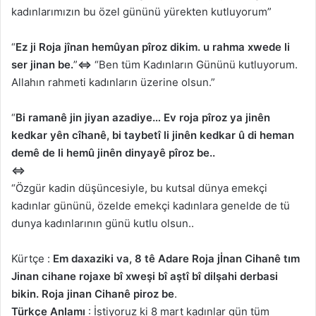
kadınlarımızın bu özel gününü yürekten kutluyorum”
“
Ez ji Roja jînan hemûyan pîroz dikim. u rahma xwede li
ser jinan be.
”
⇔
“Ben tüm Kadınların Gününü kutluyorum.
Allahın rahmeti kadınların üzerine olsun.”
“
Bi ramanê jin jiyan azadiye… Ev roja pîroz ya jinên
kedkar yên cîhanê, bi taybetî li jinên kedkar û di heman
demê de li hemû jinên dinyayê pîroz be..
⇔
“Özgür kadin düşüncesiyle, bu kutsal dünya emekçi
kadınlar gününü, özelde emekçi kadınlara genelde de tü
dunya kadınlarının günü kutlu olsun..
Kürtçe :
Em daxaziki va, 8 tê Adare Roja jİnan Cihanê tım
Jinan cihane rojaxe bî xweşi bî aştî bî dilşahi derbasi
bikin. Roja jinan Cihanê piroz be
.
Türkçe Anlamı
: İstiyoruz ki 8 mart kadınlar gün tüm