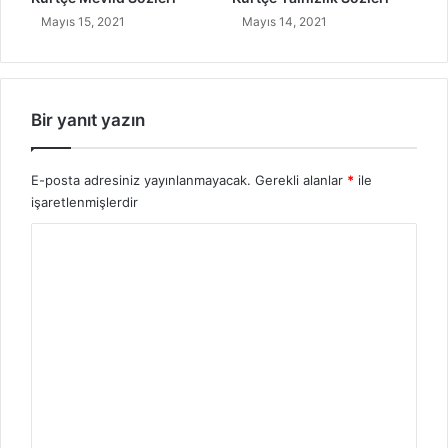
?
Mayıs 15, 2021
Mayıs 14, 2021
Bir yanıt yazın
E-posta adresiniz yayınlanmayacak.
Gerekli alanlar
*
ile
işaretlenmişlerdir
Y
o
r
u
m
*