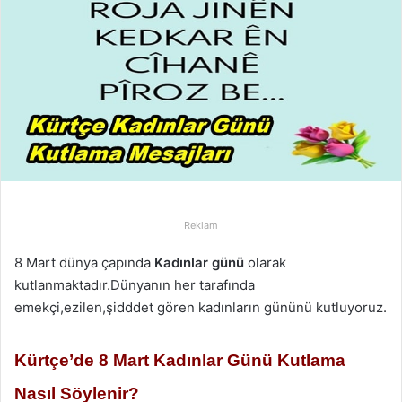
-
p
o
s
t
a
g
ö
n
d
Reklam
e
r
8 Mart dünya çapında
Kadınlar günü
olarak
m
kutlanmaktadır.Dünyanın her tarafında
e
emekçi,ezilen,şidddet gören kadınların gününü kutluyoruz.
k
Kürtçe’de 8 Mart Kadınlar Günü Kutlama
Nasıl Söylenir?