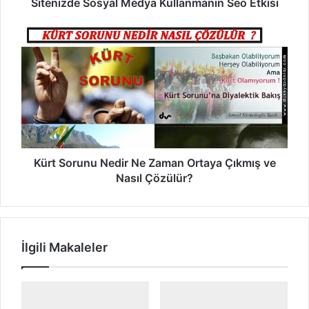
S
Sitenizde Sosyal Medya Kullanmanın Seo Etkisi
g
o
i
s
r
K
y
i
ü
a
n
r
l
i
t
M
z
S
e
o
d
r
y
u
a
n
K
u
Kürt Sorunu Nedir Ne Zaman Ortaya Çıkmış ve
u
N
Nasıl Çözülür?
l
e
l
d
a
i
n
r
İlgili Makaleler
m
N
a
e
n
Z
ı
a
n
m