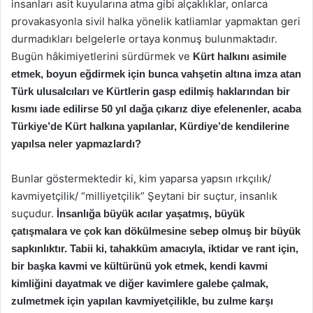
insanları asit kuyularına atma gibi alçaklıklar, onlarca
provakasyonla sivil halka yönelik katliamlar yapmaktan geri
durmadıkları belgelerle ortaya konmuş bulunmaktadır.
Bugün hâkimiyetlerini sürdürmek ve
Kürt halkını asimile
etmek, boyun eğdirmek için bunca vahşetin altına imza atan
Türk ulusalcıları ve Kürtlerin gasp edilmiş haklarından bir
kısmı iade edilirse 50 yıl dağa çıkarız diye efelenenler, acaba
Türkiye’de Kürt halkına yapılanlar, Kürdiye’de kendilerine
yapılsa neler yapmazlardı?
Bunlar göstermektedir ki, kim yaparsa yapsın ırkçılık/
kavmiyetçilik/ “milliyetçilik” Şeytani bir suçtur, insanlık
suçudur.
İnsanlığa büyük acılar yaşatmış, büyük
çatışmalara ve çok kan dökülmesine sebep olmuş bir büyük
sapkınlıktır. Tabii ki, tahakküm amacıyla, iktidar ve rant için,
bir başka kavmi ve kültürünü yok etmek, kendi kavmi
kimliğini dayatmak ve diğer kavimlere galebe çalmak,
zulmetmek için yapılan kavmiyetçilikle, bu zulme karşı