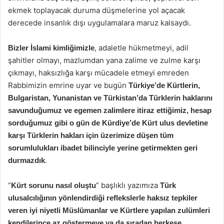
ekmek toplayacak duruma düşmelerine yol açacak
derecede insanlık dışı uygulamalara maruz kalsaydı.
, adaletle hükmetmeyi, adil
Bizler İslami kimliğimizle
şahitler olmayı, mazlumdan yana zalime ve zulme karşı
çıkmayı, haksızlığa karşı mücadele etmeyi emreden
Rabbimizin emrine uyar ve bugün
Türkiye’de Kürtlerin,
Bulgaristan, Yunanistan ve Türkistan’da Türklerin haklarını
savunduğumuz ve egemen zalimlere itiraz ettiğimiz, hesap
sorduğumuz gibi o gün de Kürdiye’de Kürt ulus devletine
karşı Türklerin hakları için üzerimize düşen tüm
sorumlulukları ibadet bilinciyle yerine getirmekten geri
.
durmazdık
“
” başlıklı yazımıza
Kürt sorunu nasıl oluştu
Türk
ulusalcılığının yönlendirdiği reflekslerle haksız tepkiler
veren iyi niyetli Müslümanlar ve Kürtlere yapılan zulümleri
kendilerince az göstermeye ya da sıradan herkese