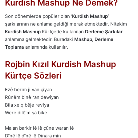
Kurdish Mashup Ne Demek?
Son dönemlerde popüler olan
‘Kurdish Mashup’
şarkılarının ne anlama geldiği merak etmektedir. Nitekim
Kurdish Mashup
Kürtçede kullanılan
Derleme Şarkılar
anlamına gelmektedir. Buradaki
Mashup, Derleme
Toplama
anlamında kullanılır.
Rojbin Kızıl Kurdish Mashup
Kürtçe Sözleri
Ezê herim ji van çiyan
Rûnêm binê ran dewîyan
Bila xelq bêje revîya
Were dilê’m şa bike
Malan barkir lê lê çûne waran lê
Dînê lê dînê lê Dînara min