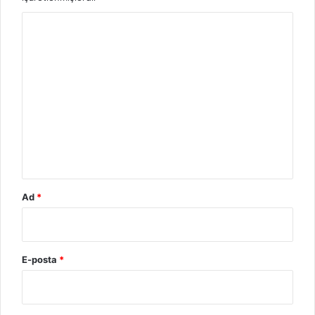
Y
o
r
u
m
*
Ad
*
E-posta
*