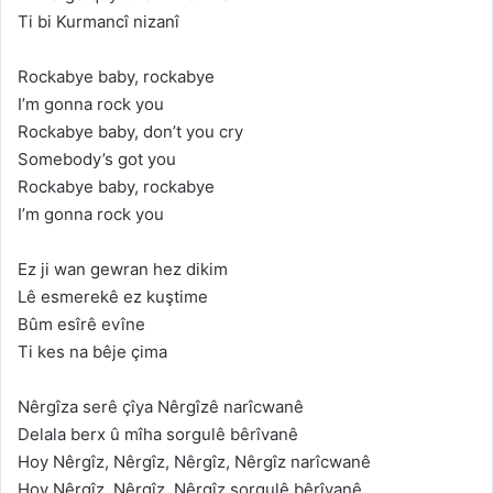
Ti bi Kurmancî nizanî
Rockabye baby, rockabye
I’m gonna rock you
Rockabye baby, don’t you cry
Somebody’s got you
Rockabye baby, rockabye
I’m gonna rock you
Ez ji wan gewran hez dikim
Lê esmerekê ez kuştime
Bûm esîrê evîne
Ti kes na bêje çima
Nêrgîza serê çîya Nêrgîzê narîcwanê
Delala berx û mîha sorgulê bêrîvanê
Hoy Nêrgîz, Nêrgîz, Nêrgîz, Nêrgîz narîcwanê
Hoy Nêrgîz, Nêrgîz, Nêrgîz sorgulê bêrîvanê