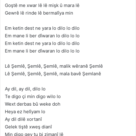
Goştê me xwar lê lê mişk û mara lê
Gewrê lê rinde lê bermalîya min
Em ketin dest ne yara lo dilo lo dilo
Em mane li ber dîwaran lo dilo lo lo
Em ketin dest ne yara lo dilo lo dilo
Em mane li ber dîwaran lo dilo lo lo
Lê Şemlê, Şemlê, Şemlê, malik wêranê Şemlê
Lê Şemlê, Şemlê, Şemlê, mala bavê Şemlanê
Ay dil, ay dil, dilo lo
Te digo çi min digo wilo lo
Wext derbas bû weke doh
Heya ez helîyam lo
Ay dil dilê xortanî
Gelek tiştê xweş dianî
Min digo qey tu bi zimanî lê