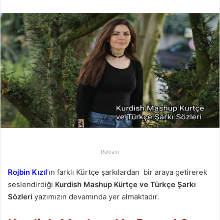
r
e
-
p
o
s
t
a
g
ö
n
d
e
Reklam
r
m
Rojbin Kızıl
‘ın farklı Kürtçe şarkılardan bir araya getirerek
e
seslendirdiği
Kurdish Mashup Kürtçe ve Türkçe Şarkı
k
Sözleri
yazımızın devamında yer almaktadır.