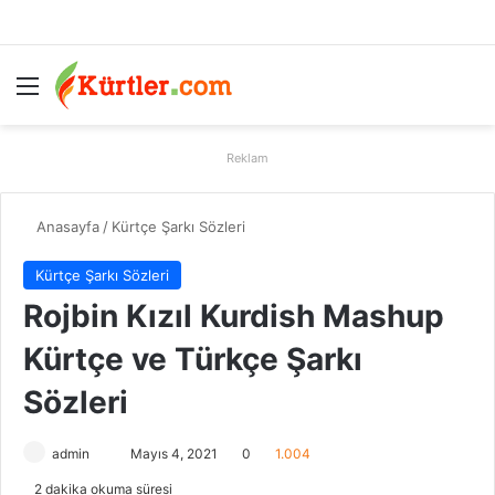
Menü
A
Reklam
Anasayfa
/
Kürtçe Şarkı Sözleri
Kürtçe Şarkı Sözleri
Rojbin Kızıl Kurdish Mashup
Kürtçe ve Türkçe Şarkı
Sözleri
admin
B
Mayıs 4, 2021
0
1.004
i
2 dakika okuma süresi