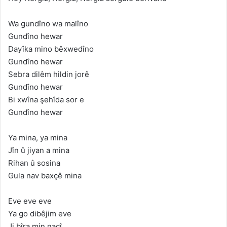
Wa gundîno wa malîno
Gundîno hewar
Dayîka mino bêxwedîno
Gundîno hewar
Sebra dilêm hildin jorê
Gundîno hewar
Bi xwîna şehîda sor e
Gundîno hewar
Ya mina, ya mina
Jîn û jiyan a mina
Rihan û sosina
Gula nav baxçê mina
Eve eve eve
Ya go dibêjim eve
Ji bîra min naçî