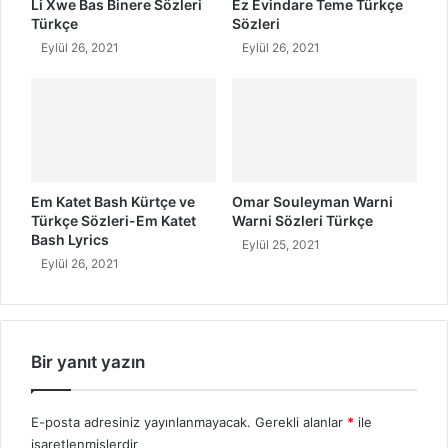
Li Xwe Bas Binere Sözleri
Ez Evindare Teme Türkçe
Türkçe
Sözleri
Eylül 26, 2021
Eylül 26, 2021
Em Katet Bash Kürtçe ve
Omar Souleyman Warni
Türkçe Sözleri-Em Katet
Warni Sözleri Türkçe
Bash Lyrics
Eylül 25, 2021
Eylül 26, 2021
Bir yanıt yazın
E-posta adresiniz yayınlanmayacak.
Gerekli alanlar
*
ile
işaretlenmişlerdir