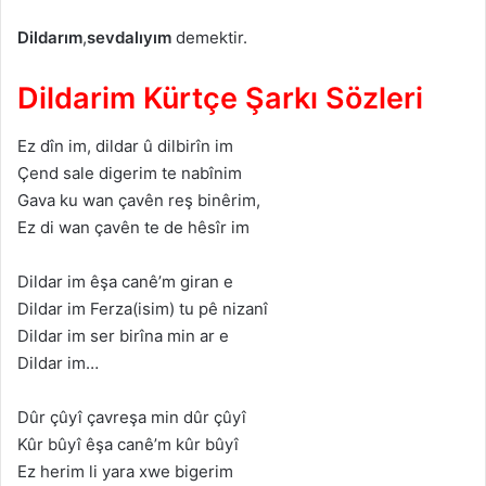
Dildarım
,
sevdalıyım
demektir.
Dildarim Kürtçe Şarkı Sözleri
Ez dîn im, dildar û dilbirîn im
Çend sale digerim te nabînim
Gava ku wan çavên reş binêrim,
Ez di wan çavên te de hêsîr im
Dildar im êşa canê’m giran e
Dildar im Ferza(isim) tu pê nizanî
Dildar im ser birîna min ar e
Dildar im…
Dûr çûyî çavreşa min dûr çûyî
Kûr bûyî êşa canê’m kûr bûyî
Ez herim li yara xwe bigerim