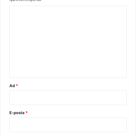
Y
o
r
u
m
*
Ad
*
E-posta
*