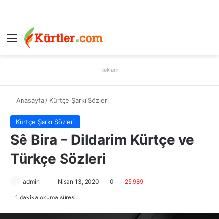
Menü
A
Reklam
Anasayfa
/
Kürtçe Şarkı Sözleri
Kürtçe Şarkı Sözleri
Sê Bira – Dildarim Kürtçe ve
Türkçe Sözleri
admin
B
Nisan 13, 2020
0
25.989
i
1 dakika okuma süresi
r
e