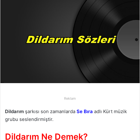
-
p
o
s
t
a
g
ö
n
d
e
r
m
Reklam
e
Dildarım
şarkısı son zamanlarda
Se Bıra
adlı Kürt müzik
k
grubu seslendirmiştir.
Dildarım Ne Demek?