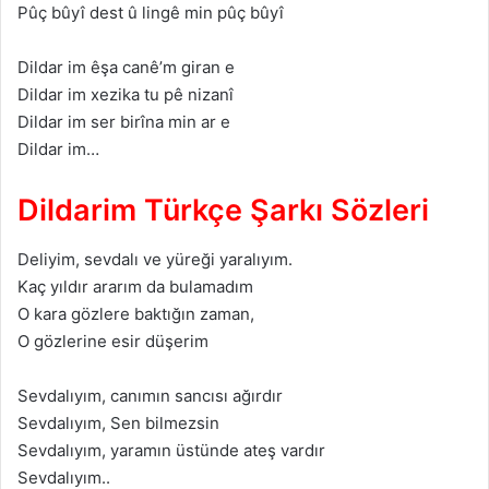
Pûç bûyî dest û lingê min pûç bûyî
Dildar im êşa canê’m giran e
Dildar im xezika tu pê nizanî
Dildar im ser birîna min ar e
Dildar im…
Dildarim Türkçe Şarkı Sözleri
Deliyim, sevdalı ve yüreği yaralıyım.
Kaç yıldır ararım da bulamadım
O kara gözlere baktığın zaman,
O gözlerine esir düşerim
Sevdalıyım, canımın sancısı ağırdır
Sevdalıyım, Sen bilmezsin
Sevdalıyım, yaramın üstünde ateş vardır
Sevdalıyım..