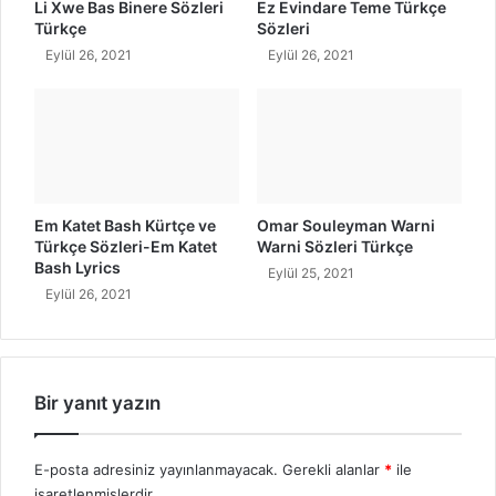
ı
z
Li Xwe Bas Binere Sözleri
Ez Evindare Teme Türkçe
l
Türkçe
Sözleri
e
Eylül 26, 2021
Eylül 26, 2021
r
i
Em Katet Bash Kürtçe ve
Omar Souleyman Warni
Türkçe Sözleri-Em Katet
Warni Sözleri Türkçe
Bash Lyrics
Eylül 25, 2021
Eylül 26, 2021
Bir yanıt yazın
E-posta adresiniz yayınlanmayacak.
Gerekli alanlar
*
ile
işaretlenmişlerdir