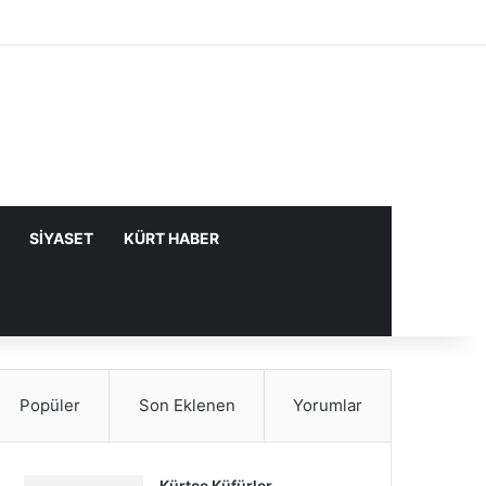
Facebook
X
YouTube
Instagram
Kayıt Ol
Rastgele Makale
Kenar Bölme
SIYASET
KÜRT HABER
Popüler
Son Eklenen
Yorumlar
Kürtçe Küfürler