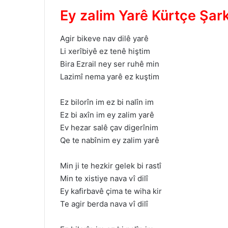
Ey zalim Yarê Kürtçe Şark
Agir bikeve nav dilê yarê
Li xerîbiyê ez tenê hiştim
Bira Ezrail ney ser ruhê min
Lazimî nema yarê ez kuştim
Ez bilorîn im ez bi nalîn im
Ez bi axîn im ey zalim yarê
Ev hezar salê çav digerînim
Qe te nabînim ey zalim yarê
Min ji te hezkir gelek bi rastî
Min te xistiye nava vî dilî
Ey kafirbavê çima te wiha kir
Te agir berda nava vî dilî