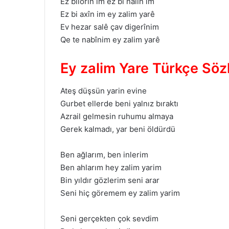
Ez bilorîn im ez bi nalîn im
Ez bi axîn im ey zalim yarê
Ev hezar salê çav digerînim
Qe te nabînim ey zalim yarê
Ey zalim Yare Türkçe Sözl
Ateş düşsün yarin evine
Gurbet ellerde beni yalnız bıraktı
Azrail gelmesin ruhumu almaya
Gerek kalmadı, yar beni öldürdü
Ben ağlarım, ben inlerim
Ben ahlarım hey zalim yarim
Bin yıldır gözlerim seni arar
Seni hiç göremem ey zalim yarim
Seni gerçekten çok sevdim