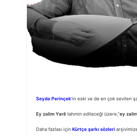
e
r
m
e
k
Seyda Perinçek
‘in eski ve de en çok sevilen şa
Ey zalim Yarê
tahmin edileceği üzere,”
ey zali
Daha fazlası için
Kürtçe şarkı sözleri
arşivimize