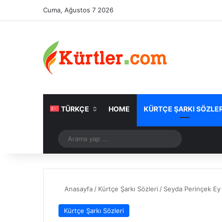
Cuma, Ağustos 7 2026
TÜRKÇE
HOME
KÜRTÇE ŞARKI SÖZLER
Rastgele Makale
Arama
yap
...
Anasayfa
/
Kürtçe Şarkı Sözleri
/
Seyda Perinçek Ey 
Kürtçe Şarkı Sözleri