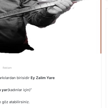
Reklam
rkılardan birisidir
Ey Zalim Yare
m yar
(kadınlar için)”
 göz atabilirsiniz.