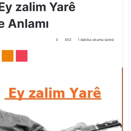
Ey zalim Yarê
çe Anlamı
0
453
1 dakika okuma süresi
ontakte
Odnoklassniki
Pocket