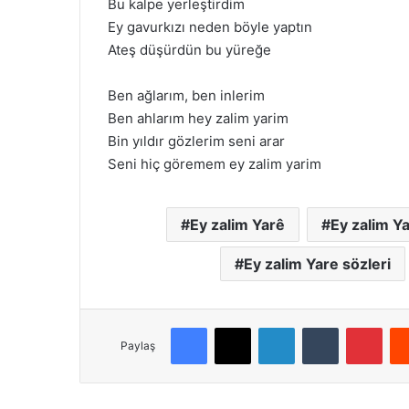
Bu kalpe yerleştirdim
Ey gavurkızı neden böyle yaptın
Ateş düşürdün bu yüreğe
Ben ağlarım, ben inlerim
Ben ahlarım hey zalim yarim
Bin yıldır gözlerim seni arar
Seni hiç göremem ey zalim yarim
Ey zalim Yarê
Ey zalim Ya
Ey zalim Yare sözleri
Facebook
X
LinkedIn
Tumblr
Pinterest
Paylaş