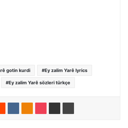
rê gotin kurdi
Ey zalim Yarê lyrics
Ey zalim Yarê sözleri türkçe
Reddit
VKontakte
Odnoklassniki
Pocket
E-Posta ile paylaş
Yazdır