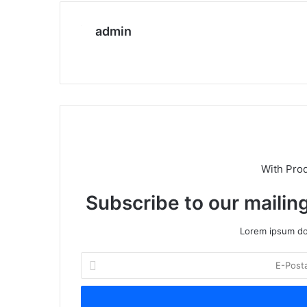
admin
We
b
sit
esi
With Pro
Subscribe to our mailing
Lorem ipsum dol
E
-
P
o