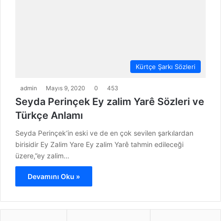
Kürtçe Şarkı Sözleri
admin
Mayıs 9, 2020
0
453
Seyda Perinçek Ey zalim Yarê Sözleri ve
Türkçe Anlamı
Seyda Perinçek‘in eski ve de en çok sevilen şarkılardan
birisidir Ey Zalim Yare Ey zalim Yarê tahmin edileceği
üzere,”ey zalim…
Devamını Oku »