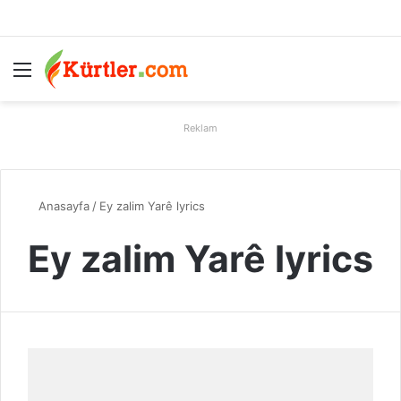
Menü
A
Reklam
Anasayfa
/
Ey zalim Yarê lyrics
Ey zalim Yarê lyrics