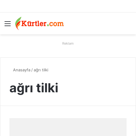
Menü
A
Reklam
Anasayfa
/
ağrı tilki
ağrı tilki