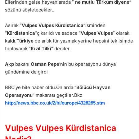
Ellerinden gelse hayvanlarada ”
ne mutlu Türküm diyene
”
sözünü söyletecekler..
Asırlık “
Vulpes Vulpes Kürdistanica
“isminden
“
Kürdistanica
“çıkarıldı ve sadece “
Vulpes Vulpes
” olarak
kaldı.
Türkiye
de artık tür yazmak yerine hepsini tek isimde
toplayarak ”
Kızıl Tilki
” dediler.
Akp
bakanı
Osman Pepe
‘nin bu operasyonu dünya
gündemine de girdi
BBC’ye bile haber oldu.Onlarda “
Bölücü Hayvan
Operasyonu
” makarası geçtiler.Bkz
http://news.bbc.co.uk/2/hi/europe/4328285.stm
Vulpes Vulpes Kürdistanica