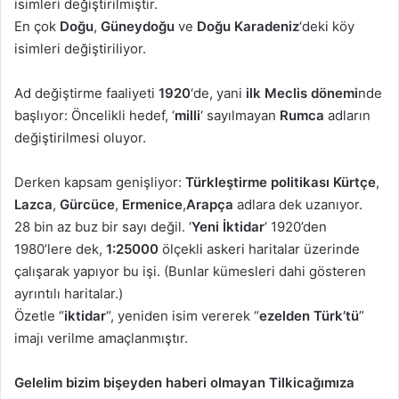
isimleri değiştirilmiştir.
En çok
Doğu
,
Güneydoğu
ve
Doğu Karadeniz
‘deki köy
isimleri değiştiriliyor.
Ad değiştirme faaliyeti
1920
‘de, yani
ilk Meclis dönemi
nde
başlıyor: Öncelikli hedef, ‘
milli
‘ sayılmayan
Rumca
adların
değiştirilmesi oluyor.
Derken kapsam genişliyor:
Türkleştirme politikası Kürtçe
,
Lazca
,
Gürcüce
,
Ermenice
,
Arapça
adlara dek uzanıyor.
28 bin az buz bir sayı değil. ‘
Yeni İktidar
‘ 1920’den
1980’lere dek,
1:25000
ölçekli askeri haritalar üzerinde
çalışarak yapıyor bu işi. (Bunlar kümesleri dahi gösteren
ayrıntılı haritalar.)
Özetle “
iktidar
“, yeniden isim vererek “
ezelden Türk’tü
”
imajı verilme amaçlanmıştır.
Gelelim bizim bişeyden haberi olmayan Tilkicağımıza