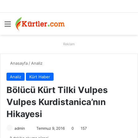
Menü
A
Reklam
Anasayfa
/
Analiz
Analiz
Kürt Haber
Bölücü Kürt Tilki Vulpes
Vulpes Kurdistanica’nın
Hikayesi
admin
B
Temmuz 9, 2016
0
157
i