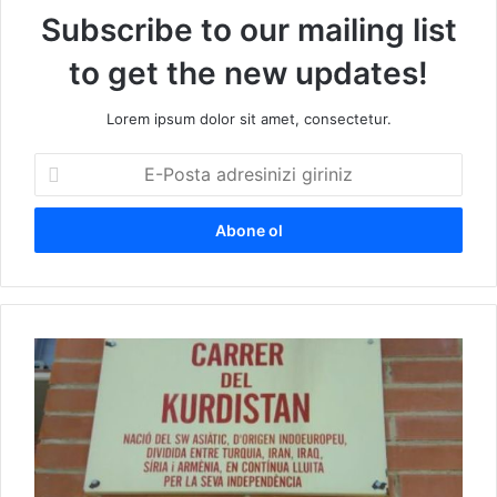
Subscribe to our mailing list
to get the new updates!
Lorem ipsum dolor sit amet, consectetur.
E
-
P
o
s
t
a
a
K
d
a
r
t
e
a
s
l
i
o
n
n
i