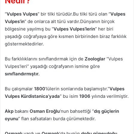
Nedir?
“
Vulpes Vulpes
” bir tilki türüdür.Bu tilki türü olan “
Vulpes
Vulpes’in
” de onlarca alt türü vardır.Dünyanın birçok
bölgesine yayılmış bu “
Vulpes Vulpes’lerin
” her biri
yaşadığı coğrafyaya göre kısmen birbirinden biraz farklılık
göstermektedirler.
Bu farklılıklarını sınıflandırmak için de
Zoologlar
“Vulpes
Vulpes’leri” yaşadığı coğrafyanın ismine göre
sınıflandırmıştır.
Bu çalışmalar
1800
‘lülerin sonlarında başlamıştır.”
Vulpes
Vulpes Kürdistanica’yada
” bu isim
1906
yılında verilmiştir.
Akp
bakanı
Osman Eroğlu
‘nun bahsettiği “
dış güçlerin
oyunu
” flan safsataları burda çürümektedir.
Osmanlı
vardı ve
Osmanlı
‘da bugün
doğu güneydoğu