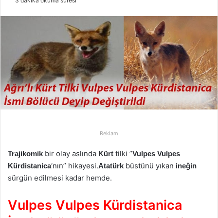
3 dakika okuma süresi
r
e
-
p
o
s
t
a
g
ö
n
Reklam
d
e
bir olay aslında
tilki ”
Trajikomik
Kürt
Vulpes Vulpes
r
‘nın” hikayesi.
büstünü yıkan
Kürdistanica
Atatürk
ineğin
m
sürgün edilmesi kadar hemde.
e
k
Vulpes Vulpes Kürdistanica