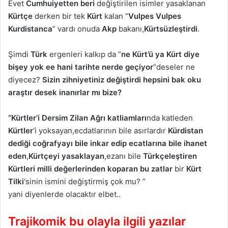
Evet
Cumhuiyetten beri
değiştirilen isimler yasaklanan
Kürtçe
derken bir tek
Kürt
kalan “
Vulpes Vulpes
Kurdistanca
” vardı onuda
Akp
bakanı,
Kürtsüzleştirdi
.
Şimdi
Türk
ergenleri kalkıp da ”
ne Kürt’ü ya Kürt diye
bişey yok ee hani tarihte nerde geçiyor
“deseler ne
diyecez?
Sizin zihniyetiniz değiştirdi hepsini bak oku
araştır desek inanırlar mı bize?
“Kürtler’i Dersim Zilan Ağrı katliamları
nda katleden
Kürtler
‘i yoksayan,ecdatlarının bile asırlardır
Kürdistan
dediği coğrafyayı bile inkar edip ecatlarına bile ihanet
eden
,
Kürtçeyi yasaklayan
,ezanı bile
Türkçeleştiren
Kürtleri milli değerlerinden koparan bu zatlar
bir
Kürt
Tilki
‘sinin ismini değiştirmiş çok mu? ”
yani diyenlerde olacaktır elbet..
Trajikomik bu olayla ilgili yazılar