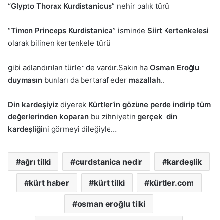
“
Glypto Thorax Kurdistanicus
” nehir balık türü
“
Timon Princeps Kurdistanica
” isminde
Siirt Kertenkelesi
olarak bilinen kertenkele türü
gibi adlandırılan türler de vardır.Sakın ha
Osman Eroğlu
duymasın
bunları da bertaraf eder
mazallah
..
Din kardeşiyiz
diyerek
Kürtler’in gözüne perde indirip tüm
değerlerinden koparan
bu zihniyetin
gerçek din
kardeşliği
ni görmeyi dileğiyle…
ağrı tilki
curdstanica nedir
kardeşlik
kürt haber
kürt tilki
kürtler.com
osman eroğlu tilki