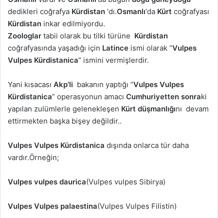
dedikleri coğrafya
Kürdistan
‘dı.
Osmanlı
‘da
Kürt
coğrafyası
Kürdistan
inkar edilmiyordu.
Zoologlar
tabii olarak bu tilki türüne
Kürdistan
coğrafyasında yaşadığı için
Latince
ismi olarak “
Vulpes
Vulpes Kürdistanica
” ismini vermişlerdir.
Yani kısacası
Akp’li
bakanın yaptığı “
Vulpes Vulpes
Kürdistanica
” operasyonun amacı
Cumhuriyetten sonra
ki
yapılan zulümlerle gelenekleşen
Kürt düşmanlığı
nı devam
ettirmekten başka bişey değildir..
Vulpes Vulpes Kürdistanica
dışında onlarca tür daha
vardır.Örneğin;
Vulpes vulpes daurica
(Vulpes vulpes Sibirya)
Vulpes Vulpes palaestina
(Vulpes Vulpes Filistin)