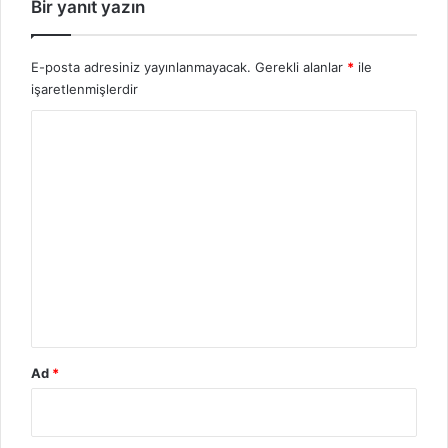
Bir yanıt yazın
E-posta adresiniz yayınlanmayacak.
Gerekli alanlar
*
ile
işaretlenmişlerdir
Y
o
r
u
m
*
Ad
*