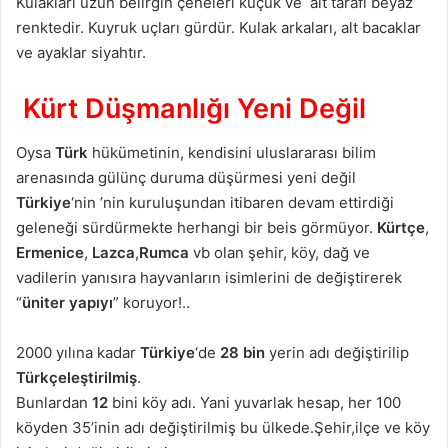
Kulakları uzun belirgin çeneleri küçük ve alt tarafı beyaz
renktedir. Kuyruk uçları gürdür. Kulak arkaları, alt bacaklar
ve ayaklar siyahtır.
Kürt Düşmanlığı Yeni Değil
Oysa
Türk
hükümetinin, kendisini uluslararası bilim
arenasında gülünç duruma düşürmesi yeni değil
Türkiye
‘nin ’nin kuruluşundan itibaren devam ettirdiği
geleneği sürdürmekte herhangi bir beis görmüyor.
Kürtçe
,
Ermenice
,
Lazca
,
Rumca
vb olan şehir, köy, dağ ve
vadilerin yanısıra hayvanların isimlerini de değiştirerek
“
üniter yapıyı
” koruyor!..
2000 yılına kadar
Türkiye
‘de
28 bin
yerin adı değiştirilip
Türkçeleştirilmiş
.
Bunlardan
12
bini köy adı. Yani yuvarlak hesap, her 100
köyden 35’inin adı değiştirilmiş bu ülkede.Şehir,ilçe ve köy