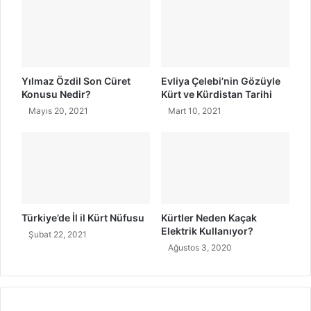
ı
N
e
r
e
s
Yılmaz Özdil Son Cüret
Evliya Çelebi’nin Gözüyle
i
Konusu Nedir?
Kürt ve Kürdistan Tarihi
d
Mayıs 20, 2021
Mart 10, 2021
i
r
?
Türkiye’de İl il Kürt Nüfusu
Kürtler Neden Kaçak
Elektrik Kullanıyor?
Şubat 22, 2021
Ağustos 3, 2020