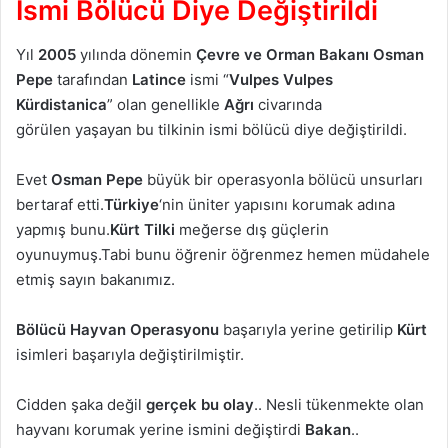
İsmi Bölücü Diye Değiştirildi
Yıl
2005
yılında dönemin
Çevre ve Orman Bakanı Osman
Pepe
tarafından
Latince
ismi “
Vulpes Vulpes
Kürdistanica
” olan genellikle
Ağrı
civarında
görülen yaşayan bu tilkinin ismi bölücü diye değiştirildi.
Evet
Osman Pepe
büyük bir operasyonla bölücü unsurları
bertaraf etti.
Türkiye
‘nin üniter yapısını korumak adına
yapmış bunu.
Kürt Tilki
meğerse dış güçlerin
oyunuymuş.Tabi bunu öğrenir öğrenmez hemen müdahele
etmiş sayın bakanımız.
Bölücü Hayvan Operasyonu
başarıyla yerine getirilip
Kürt
isimleri başarıyla değiştirilmiştir.
Cidden şaka değil
gerçek bu olay
.. Nesli tükenmekte olan
hayvanı korumak yerine ismini değiştirdi
Bakan
..