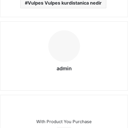
Vulpes Vulpes kurdistanica nedir
admin
We
b
sit
esi
With Product You Purchase