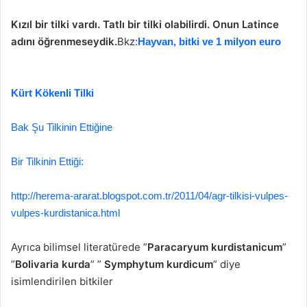
Kızıl bir tilki vardı. Tatlı bir tilki olabilirdi. Onun Latince
adını öğrenmeseydik.
Bkz:
Hayvan, bitki ve 1 milyon euro
Kürt Kökenli Tilki
Bak Şu Tilkinin Ettiğine
Bir Tilkinin Ettiği:
http://herema-ararat.blogspot.com.tr/2011/04/agr-tilkisi-vulpes-
vulpes-kurdistanica.html
Ayrıca bilimsel literatürede ”
Paracaryum kurdistanicum
”
”
Bolivaria kurda
” ”
Symphytum kurdicum
” diye
isimlendirilen bitkiler