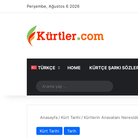
Perşembe, Ağustos 6 2026
TÜRKÇE
HOME
KÜRTÇE ŞARKI SÖZLER
Rastgele Makale
Arama
yap
...
Anasayfa
/
Kürt Tarihi
/
Kürtlerin Anavatanı Neresidi
Kürt Tarihi
Tarih