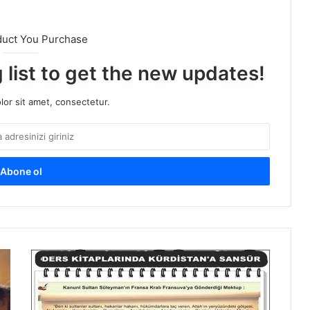
duct You Purchase
 list to get the new updates!
or sit amet, consectetur.
O
k
u
l