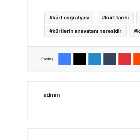
kürt coğrafyası
kürt tarihi
kürtlerin anavatanı neresidir
k
Facebook
X
LinkedIn
Tumblr
Pinterest
Paylaş
admin
We
b
sit
esi