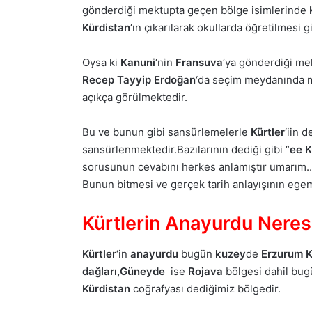
gönderdiği mektupta geçen bölge isimlerinde
Kürdistan
‘ın çıkarılarak okullarda öğretilmesi 
Oysa ki
Kanuni
‘nin
Fransuva
‘ya gönderdiği me
Recep Tayyip Erdoğan
‘da seçim meydanında m
açıkça görülmektedir.
Bu ve bunun gibi sansürlemelerle
Kürtler
‘iin d
sansürlenmektedir.Bazılarının dediği gibi “
ee K
sorusunun cevabını herkes anlamıştır umarım.
Bunun bitmesi ve gerçek tarih anlayışının egem
Kürtlerin Anayurdu Neres
Kürtler
‘in
anayurdu
bugün
kuzey
de
Erzurum 
dağları,Güneyde
ise
Rojava
bölgesi dahil bu
Kürdistan
coğrafyası dediğimiz bölgedir.