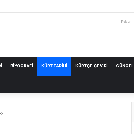
Reklam
I
BIYOGRAFI
KÜRT TARIHI
KÜRTÇE ÇEVIRI
GÜNCEL
r?