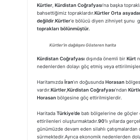
Kürtler
,
Kürdistan Coğrafyası
‘na başka toprak
bahsettiğimiz topraklardır.
Kürtler Orta asyada
değildir
.
Kürtler
‘e bölücü diyen zihniyet şunu g
toprakları bölünmüştür.
Kürtler’in dağılışını Gösteren harita
Kürdistan Coğrafyası
dışında önemli bir
Kürt
n
nedenlerden dolayı göç etmiş veya ettirilmişler
Haritamızda
İran
‘ın doğusunda
Horasan
bölge
vardır.
Kürtler
,
Kürdistan
Coğrafyası
‘ndan
Kürtl
Horasan
bölgesine göç ettirilmişlerdir.
Haritada
Türkiye’de
batı bölgelerine de göçler
ettirilenleri oluşturmaktadır.
90
‘lı yıllarda ger
günümüzde devam eden silahlı çatışmalardan 
sürmektedir.Ayrıca ekonomik nedenlerden dola