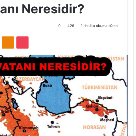
anı Neresidir?
0
426
1 dakika okuma süresi
ontakte
Odnoklassniki
Pocket