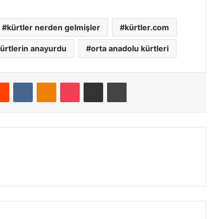
kürtler nerden gelmişler
kürtler.com
ürtlerin anayurdu
orta anadolu kürtleri
Reddit
VKontakte
Odnoklassniki
Pocket
E-Posta ile paylaş
Yazdır