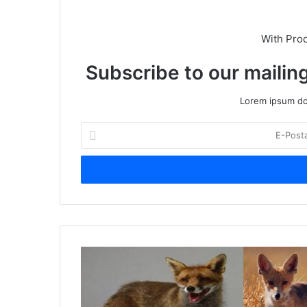
With Pro
Subscribe to our mailing
Lorem ipsum dol
E
-
P
o
s
t
a
a
d
B
r
ö
e
l
s
ü
i