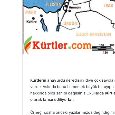
m
e
k
Kürtlerin anayurdu
neredisir? diye çok sayıda
verdik.Aslında bunu bilmemek büyük bir ayıp z
hakkında bilgi sahibi değilsiniz.Okullarda
Kürtl
olarak lanse ediliyorlar.
Örneğin,daha önceki yazılarımızda değindiğim