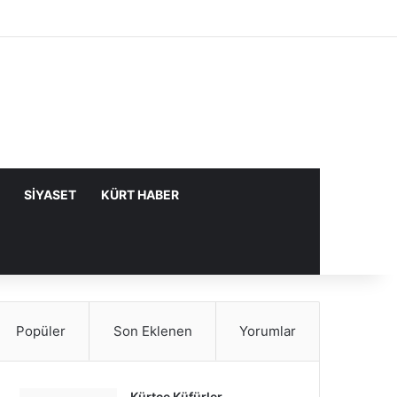
Facebook
X
YouTube
Instagram
Kayıt Ol
Rastgele Makale
Kenar Bölme
SIYASET
KÜRT HABER
Popüler
Son Eklenen
Yorumlar
Kürtçe Küfürler