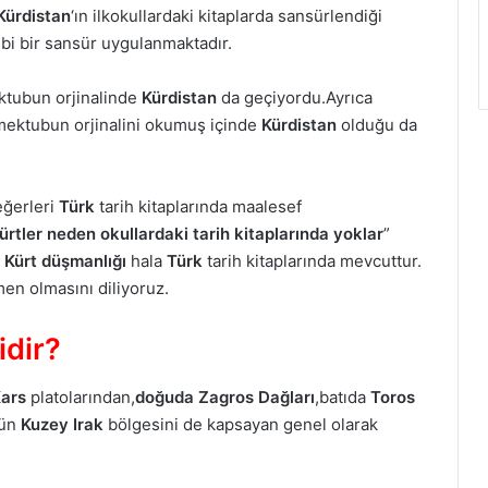
Kürdistan
‘ın ilkokullardaki kitaplarda sansürlendiği
gibi bir sansür uygulanmaktadır.
ktubun orjinalinde
Kürdistan
da geçiyordu.Ayrıca
ektubun orjinalini okumuş içinde
Kürdistan
olduğu da
eğerleri
Türk
tarih kitaplarında maalesef
ürtler neden okullardaki tarih kitaplarında yoklar
”
.
Kürt düşmanlığı
hala
Türk
tarih kitaplarında mevcuttur.
en olmasını diliyoruz.
idir?
Kars
platolarından,
doğuda
Zagros
Dağları
,batıda
Toros
gün
Kuzey Irak
bölgesini de kapsayan genel olarak