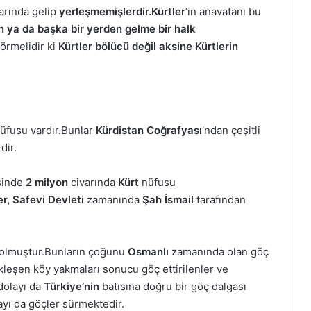
larında gelip
yerleşmemişlerdir.Kürtler
‘in anavatanı bu
n ya da başka bir yerden gelme bir halk
örmelidir ki
Kürtler bölücü değil aksine Kürtlerin
üfusu vardır.Bunlar
Kürdistan Coğrafyası
‘ndan çeşitli
dir.
sinde
2 milyon
civarında
Kürt
nüfusu
er,
Safevi Devleti
zamanında
Şah
İsmail
tarafından
 olmuştur.Bunların çoğunu
Osmanlı
zamanında olan göç
çekleşen köy yakmaları sonucu göç ettirilenler ve
dolayı da
Türkiye’nin
batısına doğru bir göç dalgası
yı da göçler sürmektedir.