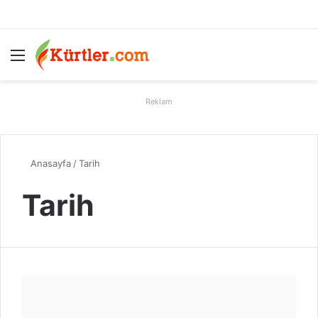
Menü
A
Reklam
Anasayfa
/
Tarih
Tarih