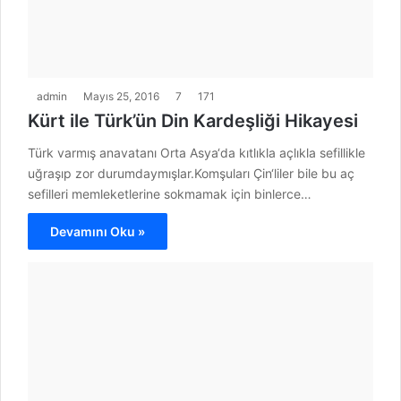
admin
Mayıs 25, 2016
7
171
Kürt ile Türk’ün Din Kardeşliği Hikayesi
Türk varmış anavatanı Orta Asya‘da kıtlıkla açlıkla sefillikle
uğraşıp zor durumdaymışlar.Komşuları Çin‘liler bile bu aç
sefilleri memleketlerine sokmamak için binlerce…
Devamını Oku »