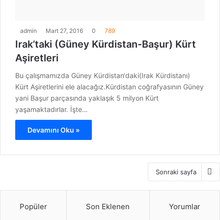
admin
Mart 27, 2016
0
789
Irak’taki (Güney Kürdistan-Başur) Kürt
Aşiretleri
Bu çalışmamızda Güney Kürdistan‘daki(Irak Kürdistanı)
Kürt Aşiretlerini ele alacağız.Kürdistan coğrafyasının Güney
yani Başur parçasında yaklaşık 5 milyon Kürt
yaşamaktadırlar. İşte…
Devamını Oku »
Sonraki sayfa
Popüler
Son Eklenen
Yorumlar