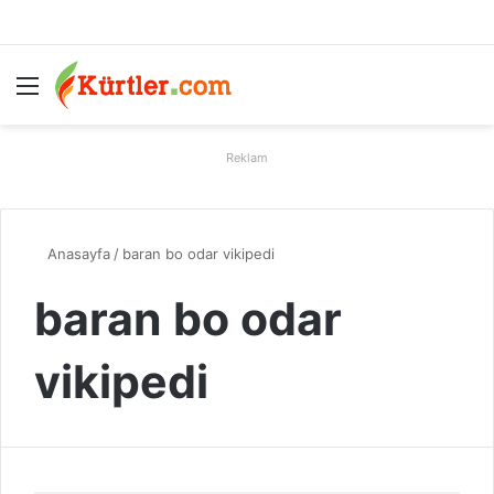
Menü
A
Reklam
Anasayfa
/
baran bo odar vikipedi
baran bo odar
vikipedi