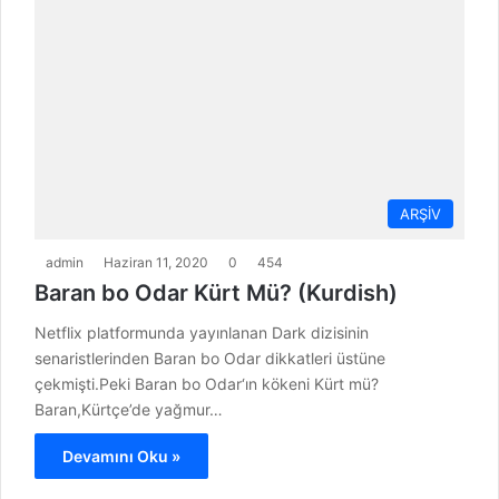
ARŞİV
admin
Haziran 11, 2020
0
454
Baran bo Odar Kürt Mü? (Kurdish)
Netflix platformunda yayınlanan Dark dizisinin
senaristlerinden Baran bo Odar dikkatleri üstüne
çekmişti.Peki Baran bo Odar‘ın kökeni Kürt mü?
Baran,Kürtçe’de yağmur…
Devamını Oku »