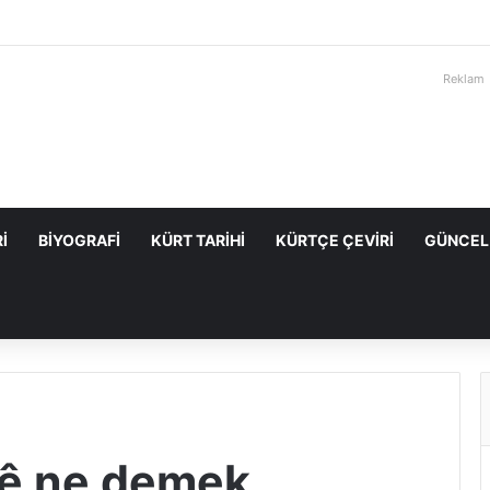
Reklam
I
BIYOGRAFI
KÜRT TARIHI
KÜRTÇE ÇEVIRI
GÜNCEL
sê ne demek