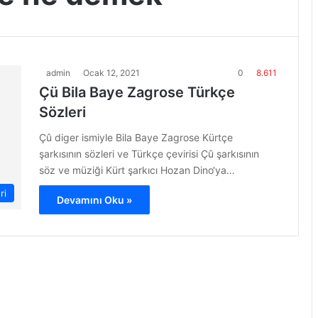
admin
Ocak 12, 2021
0
8.611
Çü Bila Baye Zagrose Türkçe
Sözleri
Çû diger ismiyle Bila Baye Zagrose Kürtçe
şarkısının sözleri ve Türkçe çevirisi Çû şarkısının
söz ve müziği Kürt şarkıcı Hozan Dino‘ya…
ri
Devamını Oku »