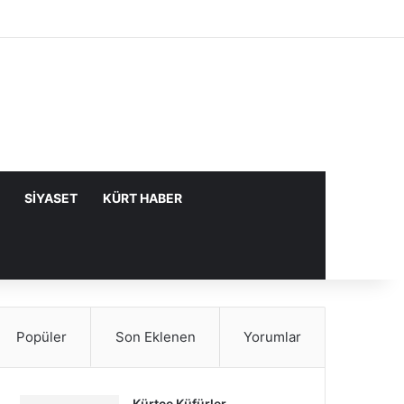
Facebook
X
YouTube
Instagram
Kayıt Ol
Rastgele Makale
Kenar Bölme
SIYASET
KÜRT HABER
Popüler
Son Eklenen
Yorumlar
Kürtçe Küfürler