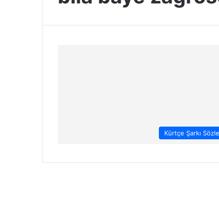
Kürtçe Şarkı Sözle