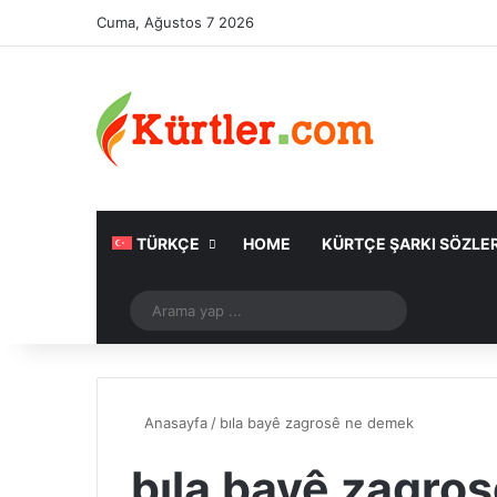
Cuma, Ağustos 7 2026
TÜRKÇE
HOME
KÜRTÇE ŞARKI SÖZLER
Rastgele Makale
Arama
yap
...
Anasayfa
/
bıla bayê zagrosê ne demek
bıla bayê zagro