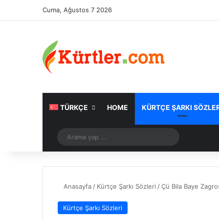
Cuma, Ağustos 7 2026
TÜRKÇE
HOME
KÜRTÇE ŞARKI SÖZLER
Rastgele Makale
Arama
yap
...
Anasayfa
/
Kürtçe Şarkı Sözleri
/
Çü Bila Baye Zagro
Kürtçe Şarkı Sözleri