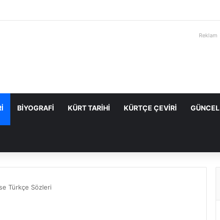
Reklam
I
BIYOGRAFI
KÜRT TARIHI
KÜRTÇE ÇEVIRI
GÜNCEL
se Türkçe Sözleri