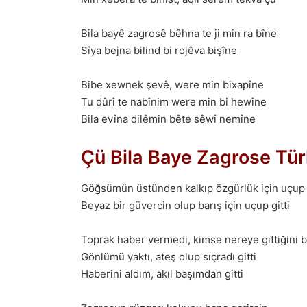
Bila bayê zagrosê bêhna te ji min ra bîne
Sîya bejna bilind bi rojêva bişîne
Bibe xewnek şevê, were min bixapîne
Tu dûrî te nabînim were min bi hewîne
Bila evîna dilêmin bête sêwî nemîne
Çü Bila Baye Zagrose Tür
Göğsümün üstünden kalkıp özgürlük için uçup g
Beyaz bir güvercin olup barış için uçup gitti
Toprak haber vermedi, kimse nereye gittiğini b
Gönlümü yaktı, ateş olup sıçradı gitti
Haberini aldım, akıl başımdan gitti