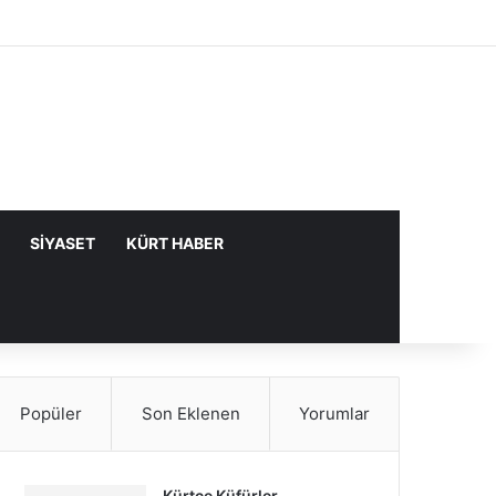
Facebook
X
YouTube
Instagram
Kayıt Ol
Rastgele Makale
Kenar Bölme
SIYASET
KÜRT HABER
Popüler
Son Eklenen
Yorumlar
Kürtçe Küfürler