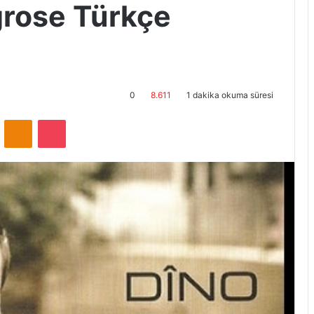
grose Türkçe
0
8.611
1 dakika okuma süresi
ontakte
Odnoklassniki
Pocket