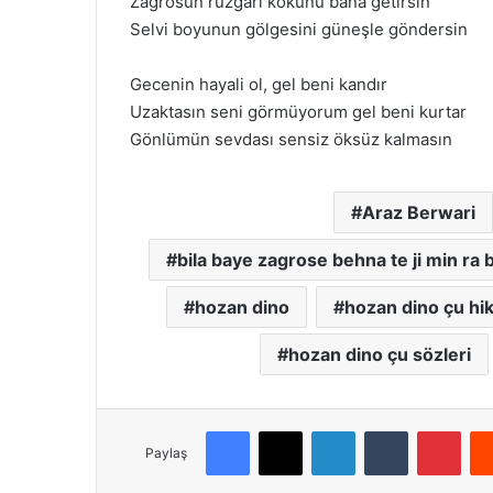
Zagrosun rüzgarı kokunu bana getirsin
Selvi boyunun gölgesini güneşle göndersin
Gecenin hayali ol, gel beni kandır
Uzaktasın seni görmüyorum gel beni kurtar
Gönlümün sevdası sensiz öksüz kalmasın
Araz Berwari
bila baye zagrose behna te ji min ra b
hozan dino
hozan dino çu hi
hozan dino çu sözleri
Facebook
X
LinkedIn
Tumblr
Pinterest
Paylaş