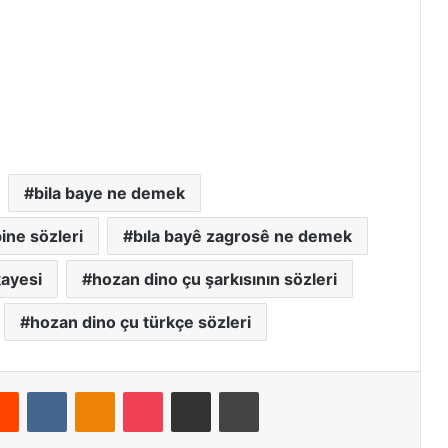
bila baye ne demek
ine sözleri
bıla bayê zagrosê ne demek
kayesi
hozan dino çu şarkısının sözleri
hozan dino çu türkçe sözleri
Reddit
VKontakte
Odnoklassniki
Pocket
E-Posta ile paylaş
Yazdır