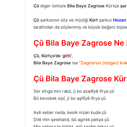
Çû
diger ismiyle
Bila Baye Zagrose
Kürtçe
şar
Çû
şarkısının söz ve müziği
Kürt
şarkıcı
Hozan
tarafından da söylenmiş ve büyük beğeni toplam
Çû Bila Baye Zagrose N
Çû
,
Kürtçe’de
‘
gitti
‘,
Bila Baye Zagrose
ise “
Zagros’un (rüzgar) ko
Çü Bila Baye Zagrose Kür
Ser sînga min rabû, ji bo azadîyê firya çû
Bû kevokek sipî, ji bo aşîtîyê firya çû
Axê xeber neda, kesik nizan kuda çû
Dilê min şewitand, bû agirek pekya çû
Min xebera te bihîst, aqil serêm tekva çû