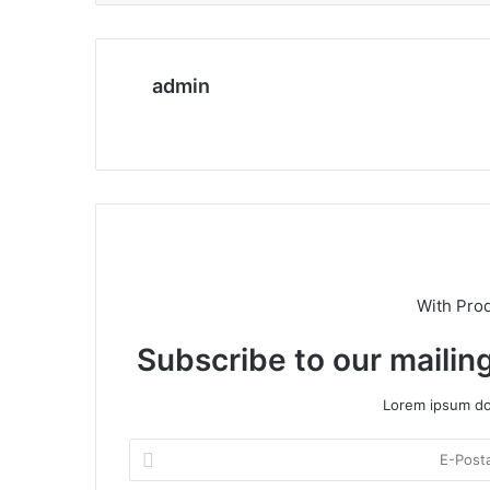
admin
We
b
sit
esi
With Pro
Subscribe to our mailing
Lorem ipsum dol
E
-