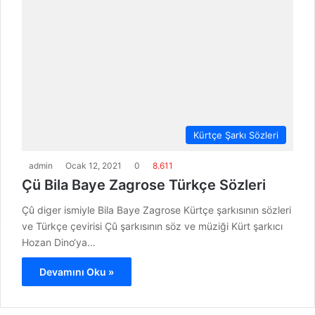
Kürtçe Şarkı Sözleri
admin
Ocak 12, 2021
0
8.611
Çü Bila Baye Zagrose Türkçe Sözleri
Çû diger ismiyle Bila Baye Zagrose Kürtçe şarkısının sözleri
ve Türkçe çevirisi Çû şarkısının söz ve müziği Kürt şarkıcı
Hozan Dino‘ya…
Devamını Oku »