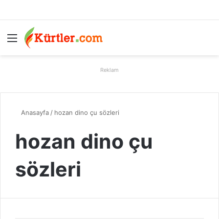
Menü
A
Reklam
Anasayfa
/
hozan dino çu sözleri
hozan dino çu
sözleri