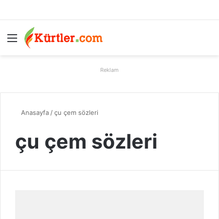
Menü
A
Reklam
Anasayfa
/
çu çem sözleri
çu çem sözleri