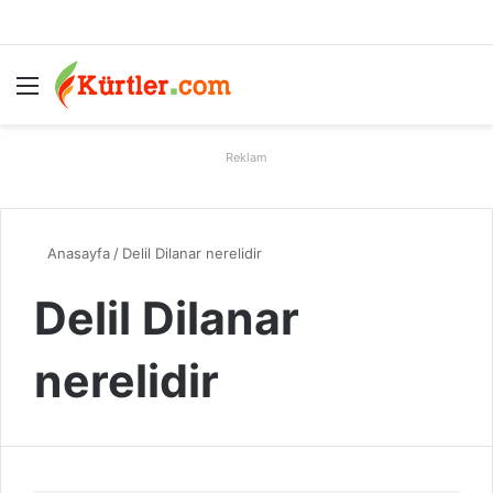
Menü
A
Reklam
Anasayfa
/
Delil Dilanar nerelidir
Delil Dilanar
nerelidir