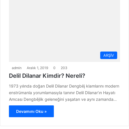
ARŞİV
admin
Aralık 1, 2019
0
203
Delil Dilanar Kimdir? Nereli?
1973 yılında doğan Delil Dilanar Dengbêj klamlarını modern
enstrümanla yorumlamasıyla tanınır Delil Dilanar’ın Hayatı
Amcası Dengbêjlik geleneğini yaşatan ve aynı zamanda…
Devamını Oku »