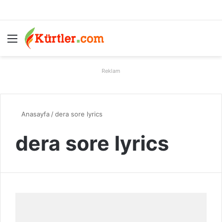
Menü
A
Reklam
Anasayfa
/
dera sore lyrics
dera sore lyrics