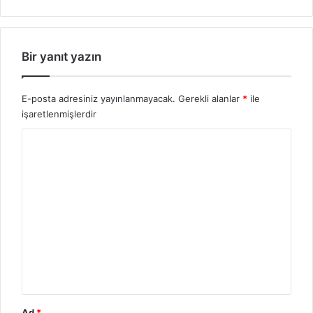
Bir yanıt yazın
E-posta adresiniz yayınlanmayacak.
Gerekli alanlar
*
ile
işaretlenmişlerdir
Y
o
r
u
m
*
Ad
*