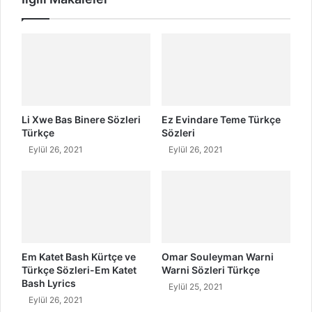
z
l
l
e
e
r
r
i
i
Li Xwe Bas Binere Sözleri
Ez Evindare Teme Türkçe
Türkçe
Sözleri
Eylül 26, 2021
Eylül 26, 2021
Em Katet Bash Kürtçe ve
Omar Souleyman Warni
Türkçe Sözleri-Em Katet
Warni Sözleri Türkçe
Bash Lyrics
Eylül 25, 2021
Eylül 26, 2021