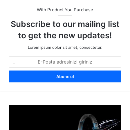
With Product You Purchase
Subscribe to our mailing list
to get the new updates!
Lorem ipsum dolor sit amet, consectetur.
E
-
P
o
s
t
a
a
D
d
i
r
d
e
e
s