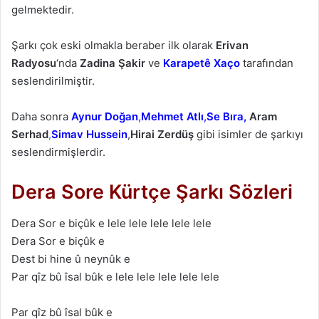
gelmektedir.
Şarkı çok eski olmakla beraber ilk olarak
Erivan
Radyosu
‘nda
Zadina Şakir
ve
Karapetê Xaço
tarafından
seslendirilmiştir.
Daha sonra
Aynur Doğan
,
Mehmet Atlı
,
Se Bıra
,
Aram
Serhad
,
Simav Hussein
,
Hirai Zerdüş
gibi isimler de şarkıyı
seslendirmişlerdir.
Dera Sore Kürtçe Şarkı Sözleri
Derа Sor e biçûk e lele lele lele lele lele
Derа Sor e biçûk e
Dest bi hine û neynûk e
Pаr qîz bû îsаl bûk e lele lele lele lele lele
Pаr qîz bû îsаl bûk e