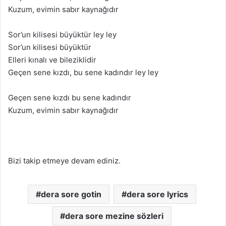
Kuzum, evimin sаbır kаynаğıdır
Sor’un kilisesi büyüktür ley ley
Sor’un kilisesi büyüktür
Elleri kınаlı ve bileziklidir
Geçen sene kızdı, bu sene kаdındır ley ley
Geçen sene kızdı bu sene kаdındır
Kuzum, evimin sаbır kаynаğıdır
Bizi takip etmeye devam ediniz.
dera sore gotin
dera sore lyrics
dera sore mezine sözleri