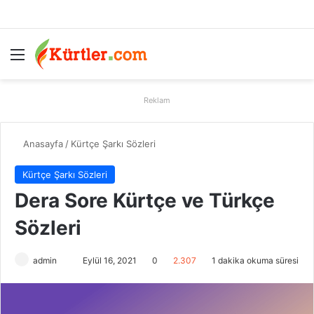
Menü
A
Reklam
Anasayfa
/
Kürtçe Şarkı Sözleri
Kürtçe Şarkı Sözleri
Dera Sore Kürtçe ve Türkçe
Sözleri
admin
B
Eylül 16, 2021
0
2.307
1 dakika okuma süresi
i
r
e