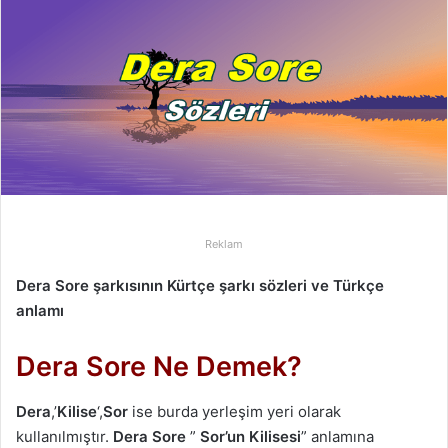
-
p
o
s
t
a
g
ö
n
d
Reklam
e
r
Dera Sore şarkısının Kürtçe şarkı sözleri ve Türkçe
m
anlamı
e
k
Dera Sore Ne Demek?
Dera
,’
Kilise
‘,
Sor
ise burda yerleşim yeri olarak
kullanılmıştır.
Dera Sore
”
Sor’un Kilisesi
” anlamına