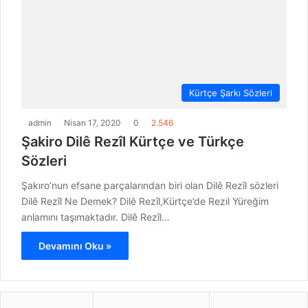
Kürtçe Şarkı Sözleri
admin
Nisan 17, 2020
0
2.546
Şakiro Dilê Rezîl Kürtçe ve Türkçe
Sözleri
Şakıro’nun efsane parçalarından biri olan Dilê Rezîl sözleri
Dilê Rezîl Ne Demek? Dilê Rezîl,Kürtçe’de Rezil Yüreğim
anlamını taşımaktadır. Dilê Rezîl…
Devamını Oku »