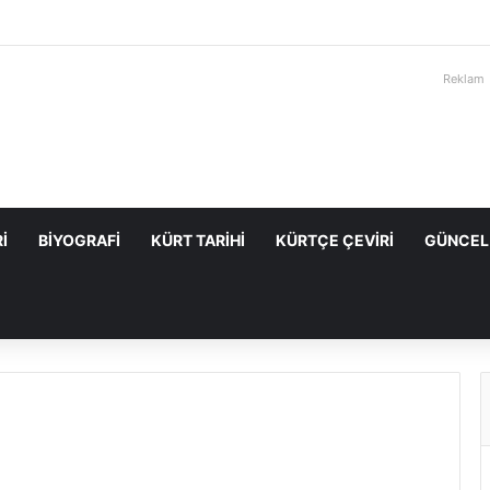
Reklam
I
BIYOGRAFI
KÜRT TARIHI
KÜRTÇE ÇEVIRI
GÜNCEL