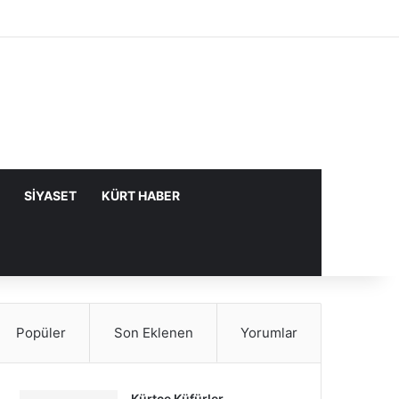
Facebook
X
YouTube
Instagram
Kayıt Ol
Rastgele Makale
Kenar Bölme
SIYASET
KÜRT HABER
Popüler
Son Eklenen
Yorumlar
Kürtçe Küfürler