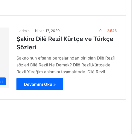
admin
Nisan 17, 2020
0
2.546
Şakiro Dilê Rezîl Kürtçe ve Türkçe
Sözleri
Şakıro’nun efsane parçalarından biri olan Dilê Rezîl
sözleri Dilê Rezîl Ne Demek? Dilê Rezîl,Kürtçe’de
Rezil Yüreğim anlamını taşımaktadır. Dilê Rezîl…
ri
Devamını Oku »