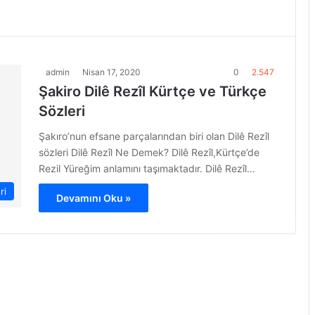
admin
Nisan 17, 2020
0
2.547
Şakiro Dilê Rezîl Kürtçe ve Türkçe
Sözleri
Şakıro’nun efsane parçalarından biri olan Dilê Rezîl
sözleri Dilê Rezîl Ne Demek? Dilê Rezîl,Kürtçe’de
Rezil Yüreğim anlamını taşımaktadır. Dilê Rezîl…
ri
Devamını Oku »