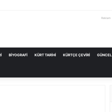
Reklam
I
BIYOGRAFI
KÜRT TARIHI
KÜRTÇE ÇEVIRI
GÜNCEL