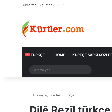
Cumartesi, Ağustos 8 2026
TÜRKÇE
HOME
KÜRTÇE ŞARKI SÖZLER
Rastgele Makale
Arama
yap
...
Anasayfa
/
Dilê Rezîl türkçe
Dilê Rezîl türkçe