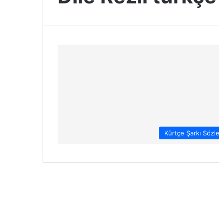
Kürtçe Şarkı Sözle