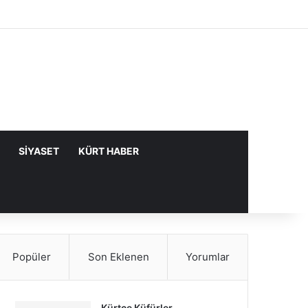
Facebook
X
YouTube
Instagram
Kayıt Ol
Rastgele Makale
Kenar Bölme
SIYASET
KÜRT HABER
Popüler
Son Eklenen
Yorumlar
Kürtçe Küfürler