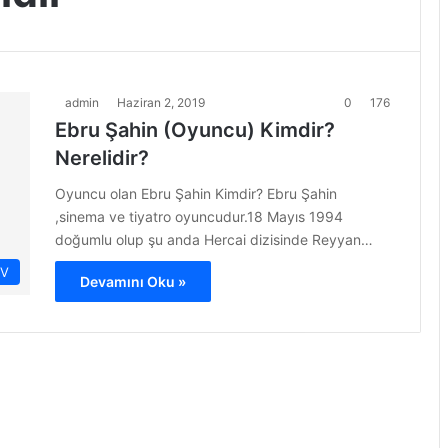
admin
Haziran 2, 2019
0
176
Ebru Şahin (Oyuncu) Kimdir?
Nerelidir?
Oyuncu olan Ebru Şahin Kimdir? Ebru Şahin
,sinema ve tiyatro oyuncudur.18 Mayıs 1994
doğumlu olup şu anda Hercai dizisinde Reyyan…
İV
Devamını Oku »