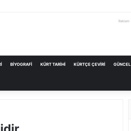
Reklam
I
BIYOGRAFI
KÜRT TARIHI
KÜRTÇE ÇEVIRI
GÜNCEL
idir