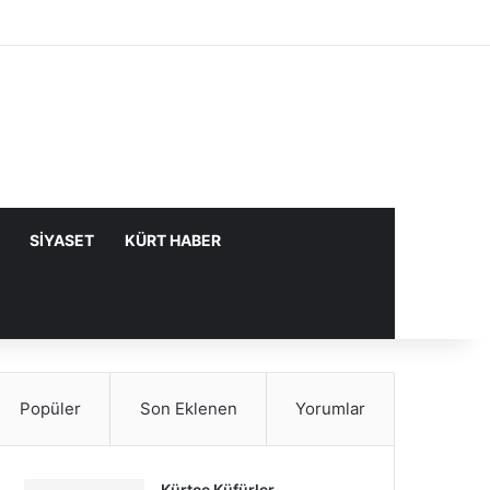
Facebook
X
YouTube
Instagram
Kayıt Ol
Rastgele Makale
Kenar Bölme
SIYASET
KÜRT HABER
Popüler
Son Eklenen
Yorumlar
Kürtçe Küfürler