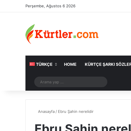
Perşembe, Ağustos 6 2026
TÜRKÇE
HOME
KÜRTÇE ŞARKI SÖZLER
Rastgele Makale
Arama
yap
...
Anasayfa
/
Ebru Şahin nerelidir
Ebru Şahin nerel