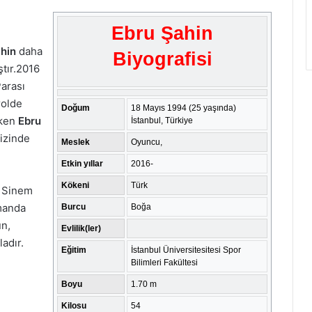
Ebru Şahin
hin
daha
Biyografisi
ştır.2016
arası
rolde
Doğum
18 Mayıs 1994
(25 yaşında)
eken
Ebru
İstanbul, Türkiye
dizinde
Meslek
Oyuncu,
Etkin yıllar
2016-
Kökeni
Türk
 Sinem
amanda
Burcu
Boğa
un,
Evlilik(ler)
adır.
Eğitim
İstanbul Üniversitesitesi Spor
Bilimleri Fakültesi
Boyu
1.70 m
Kilosu
54