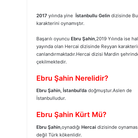
2017
yılında yine
İstanbullu Gelin
dizisinde B
karakterini oynamıştır.
Başarılı oyuncu
Ebru Şahin
,2019 Yılında ise ha
yayında olan Hercai dizisinde Reyyan karakteri
canlandırmaktadır.Hercai dizisi Mardin şehrind
çekilmektedir.
Ebru Şahin Nerelidir?
Ebru Şahin,
İstanbul’da
doğmuştur.Aslen de
İstanbulludur.
Ebru Şahin Kürt Mü?
Ebru Şahin
,oynadığı
Hercai
dizisinde oynaması
değil Türk kökenlidir.