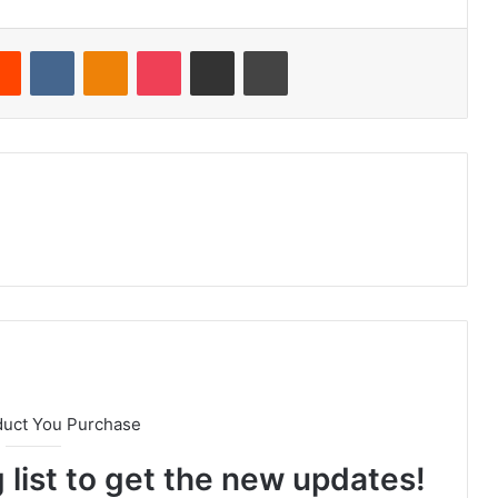
Reddit
VKontakte
Odnoklassniki
Pocket
E-Posta ile paylaş
Yazdır
duct You Purchase
 list to get the new updates!