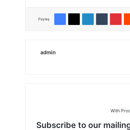
Facebook
X
LinkedIn
Tumblr
Pinterest
Paylaş
admin
We
b
sit
esi
With Pro
Subscribe to our mailing