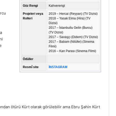
Göz Rengi
Kahverengi
urcu
Projeleri veya
2019 – Hercai (Reyyan) (TV Dizisi)
Rolleri
2018 – Yasak Elma (Hira) (TV
Dizisi)
2017 – İstanbullu Gelin (Burcu)
la
(TV Dizisi)
2017 – Savaşçı (Didem) (TV Dizisi)
ni
2017 – Babam (Nilüfer) (Sinema
e
Filmi)
2016 – Kan Parası (Sinema Filmi)
Ödüller
Resmî site
İNSTAGRAM
ndan ötürü Kürt olarak görülebilir ama Ebru Şahin Kürt