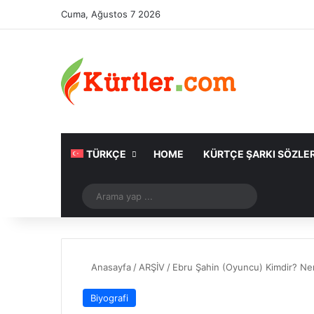
Cuma, Ağustos 7 2026
TÜRKÇE
HOME
KÜRTÇE ŞARKI SÖZLER
Rastgele Makale
Arama
yap
...
Anasayfa
/
ARŞİV
/
Ebru Şahin (Oyuncu) Kimdir? Ner
Biyografi