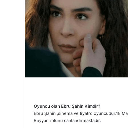
e
r
m
e
k
Oyuncu olan Ebru Şahin Kimdir?
Ebru Şahin ,sinema ve tiyatro oyuncudur.18 Ma
Reyyan rölünü canlandırmaktadır.