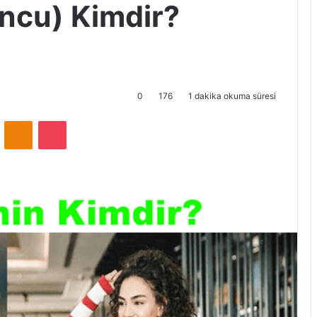
ncu) Kimdir?
0
176
1 dakika okuma süresi
ontakte
Odnoklassniki
Pocket