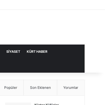
Facebook
X
YouTube
Instagram
Kayıt Ol
Rastgele Makale
Kenar Bölme
SIYASET
KÜRT HABER
Popüler
Son Eklenen
Yorumlar
Kürtçe Küfürler