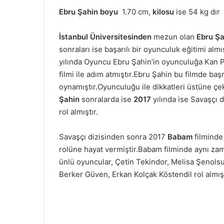
Ebru Şahin boyu
1.70 cm,
kilosu
ise 54 kg dır
İstanbul Üniversitesinden
mezun olan
Ebru Şa
sonraları ise başarılı bir oyunculuk eğitimi almı
yılında Oyuncu Ebru Şahin’in oyunculuğa Kan P
filmi ile adım atmıştır.Ebru Şahin bu filmde baş
oynamıştır.Oyunculuğu ile dikkatleri üstüne ç
Şahin
sonralarda ise
2017
yılında ise Savaşçı 
rol almıştır.
Savaşçı dizisinden sonra 2017
Babam
filminde
rolüne hayat vermiştir.Babam filminde aynı z
ünlü oyuncular, Çetin Tekindor, Melisa Şenols
Berker Güven, Erkan Kolçak Köstendil rol almışl