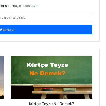
or sit amet, consectetur.
K
ü
r
t
ç
e
T
e
y
z
Kürtçe Teyze Ne Demek?