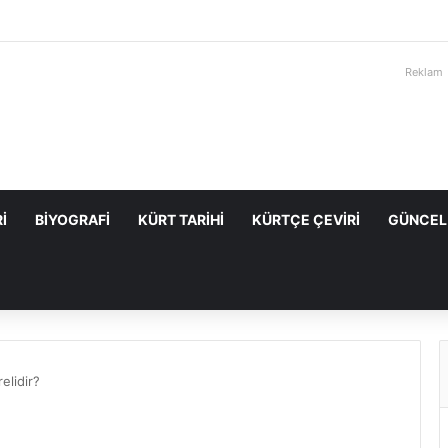
Reklam
I
BIYOGRAFI
KÜRT TARIHI
KÜRTÇE ÇEVIRI
GÜNCEL
elidir?