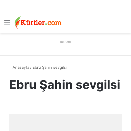
Menü
A
Reklam
Anasayfa
/
Ebru Şahin sevgilsi
Ebru Şahin sevgilsi