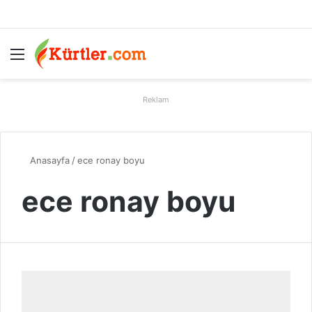
Menü
A
Reklam
Anasayfa
/
ece ronay boyu
ece ronay boyu