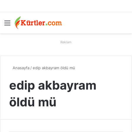
Menü
A
Reklam
Anasayfa
/
edip akbayram öldü mü
edip akbayram
öldü mü