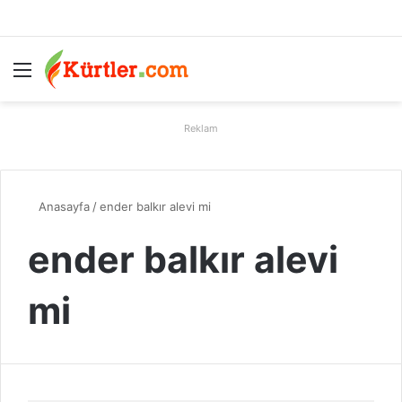
Menü
A
Reklam
Anasayfa
/
ender balkır alevi mi
ender balkır alevi
mi