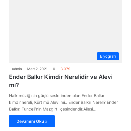
Biyografi
admin
Mart 2, 2021
0
3.079
Ender Balkır Kimdir Nerelidir ve Alevi
mi?
Halk müziğinin güçlü seslerinden olan Ender Balkır
kimdir,nereli, Kürt mü Alevi mi.. Ender Balkır Nereli? Ender
Balkır, Tunceli’nin Mazgirt ilçesindendir.Ailesi…
Devamını Oku »