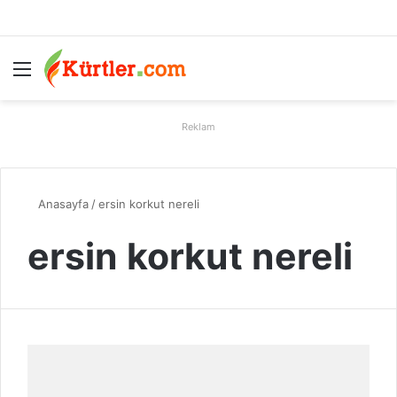
Menü
A
Reklam
Anasayfa
/
ersin korkut nereli
ersin korkut nereli