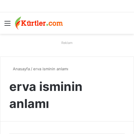
Menü
A
Reklam
Anasayfa
/
erva isminin anlamı
erva isminin
anlamı