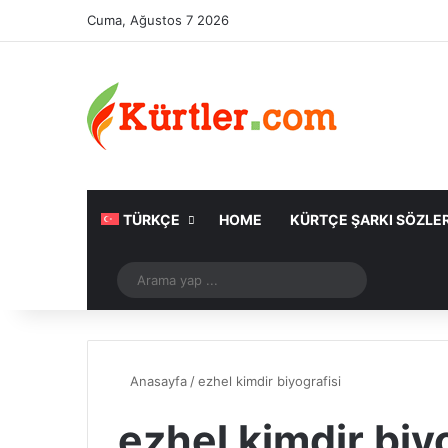
Cuma, Ağustos 7 2026
TÜRKÇE
HOME
KÜRTÇE ŞARKI SÖZLER
Rastgele Makale
Arama
yap
...
Anasayfa
/
ezhel kimdir biyografisi
ezhel kimdir biy