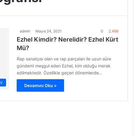
admin
Mayıs 24, 2021
0
2.466
Ezhel Kimdir? Nerelidir? Ezhel Kürt
Mü?
Rap sanatçısı olan ve rap parçaları ile uzun süre
gündemi meşgul eden Ezhel, kim olduğu merak
edilmektedir. Özellikle geçen dönemlerde…
İV
Devamını Oku »