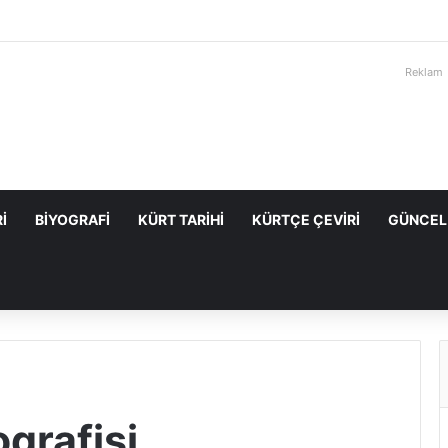
Reklam
I
BIYOGRAFI
KÜRT TARIHI
KÜRTÇE ÇEVIRI
GÜNCEL
ografisi