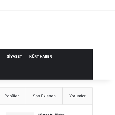
Facebook
X
YouTube
Instagram
Kayıt Ol
Rastgele Makale
Kenar Bölme
SIYASET
KÜRT HABER
Popüler
Son Eklenen
Yorumlar
Kürtçe Küfürler