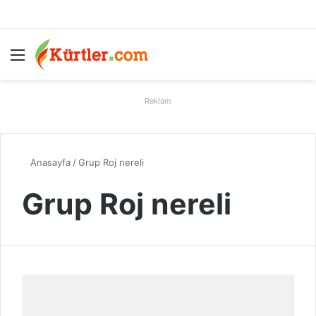
Menü
A
Reklam
Anasayfa
/
Grup Roj nereli
Grup Roj nereli