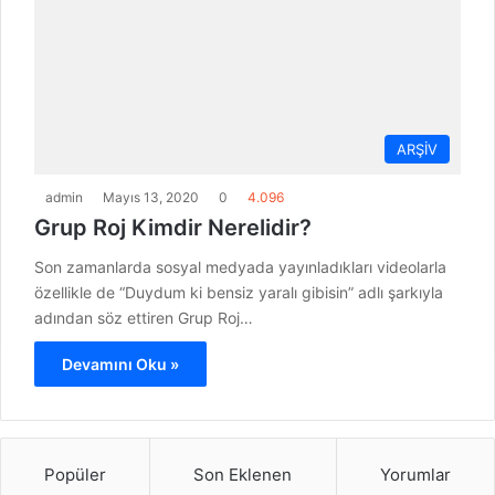
ARŞİV
admin
Mayıs 13, 2020
0
4.096
Grup Roj Kimdir Nerelidir?
Son zamanlarda sosyal medyada yayınladıkları videolarla
özellikle de “Duydum ki bensiz yaralı gibisin” adlı şarkıyla
adından söz ettiren Grup Roj…
Devamını Oku »
Popüler
Son Eklenen
Yorumlar