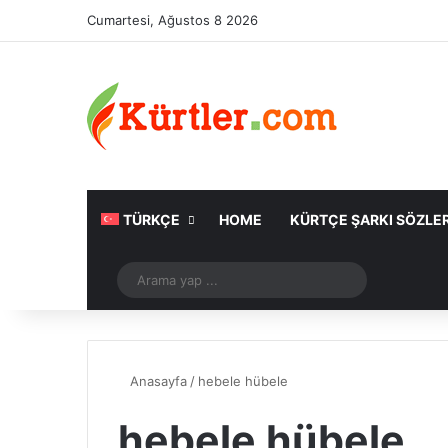
Cumartesi, Ağustos 8 2026
TÜRKÇE
HOME
KÜRTÇE ŞARKI SÖZLER
Rastgele Makale
Arama
yap
...
Anasayfa
/
hebele hübele
hebele hübele