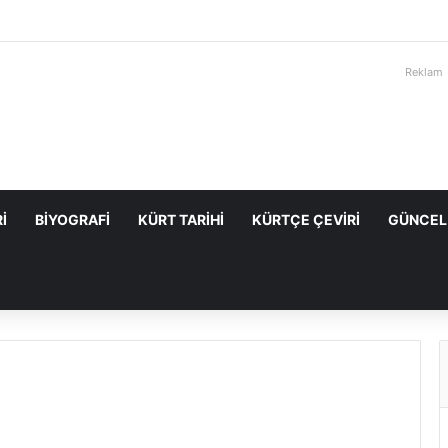
Reklam
I
BIYOGRAFI
KÜRT TARIHI
KÜRTÇE ÇEVIRI
GÜNCEL