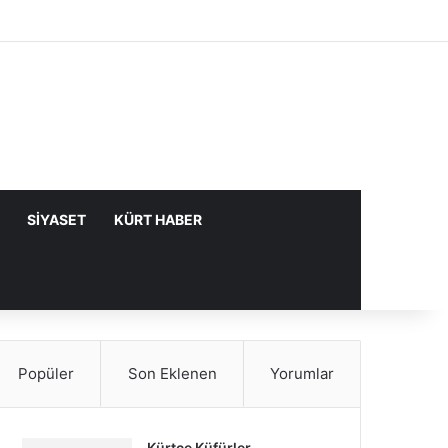
Facebook
X
YouTube
Instagram
Kayıt Ol
Rastgele Makale
Kenar Bölme
SIYASET
KÜRT HABER
Popüler
Son Eklenen
Yorumlar
Kürtçe Küfürler