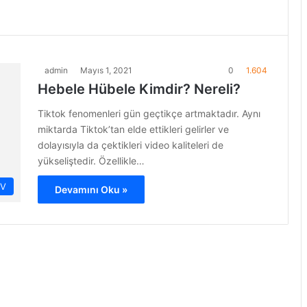
admin
Mayıs 1, 2021
0
1.604
Hebele Hübele Kimdir? Nereli?
Tiktok fenomenleri gün geçtikçe artmaktadır. Aynı
miktarda Tiktok’tan elde ettikleri gelirler ve
dolayısıyla da çektikleri video kaliteleri de
yükseliştedir. Özellikle…
İV
Devamını Oku »