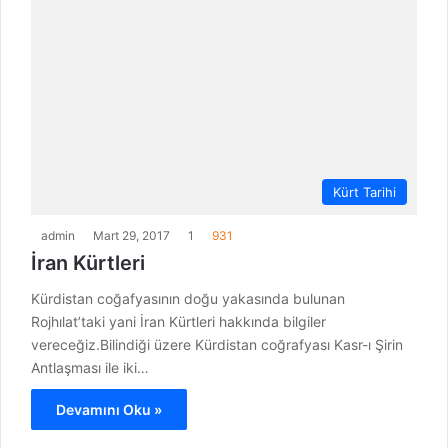
Kürt Tarihi
admin
Mart 29, 2017
1
931
İran Kürtleri
Kürdistan coğafyasının doğu yakasında bulunan
Rojhılat’taki yani İran Kürtleri hakkında bilgiler
vereceğiz.Bilindiği üzere Kürdistan coğrafyası Kasr-ı Şirin
Antlaşması ile iki…
Devamını Oku »