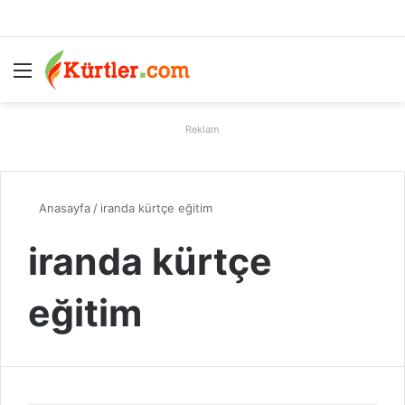
Menü
A
Reklam
Anasayfa
/
iranda kürtçe eğitim
iranda kürtçe
eğitim