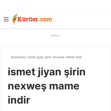
Menü
A
Reklam
Anasayfa
/
ismet jiyan şirin nexweş mame indir
ismet jiyan şirin
nexweş mame
indir