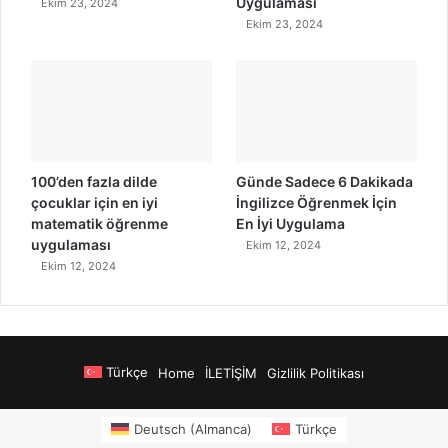
Uygulaması
Ekim 23, 2024
Ekim 23, 2024
100’den fazla dilde
Günde Sadece 6 Dakikada
çocuklar için en iyi
İngilizce Öğrenmek İçin
matematik öğrenme
En İyi Uygulama
uygulaması
Ekim 12, 2024
Ekim 12, 2024
Türkçe
Home
İLETİŞİM
Gizlilik Politikası
eren Siteler
https://www.salonyjardinlospinos.com/
https://ocean.ligh
Deutsch
(
Almanca
)
Türkçe