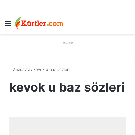
Menü
A
Reklam
Anasayfa
/
kevok u baz sözleri
kevok u baz sözleri