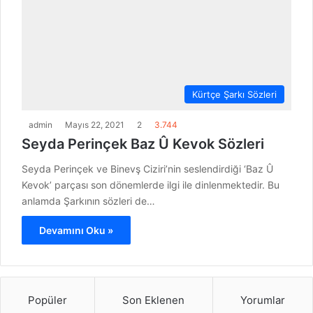
Kürtçe Şarkı Sözleri
admin
Mayıs 22, 2021
2
3.744
Seyda Perinçek Baz Û Kevok Sözleri
Seyda Perinçek ve Binevş Ciziri’nin seslendirdiği ‘Baz Û
Kevok’ parçası son dönemlerde ilgi ile dinlenmektedir. Bu
anlamda Şarkının sözleri de…
Devamını Oku »
Popüler
Son Eklenen
Yorumlar