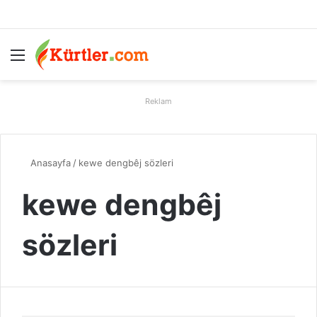
Menü
A
Reklam
Anasayfa
/
kewe dengbêj sözleri
kewe dengbêj
sözleri