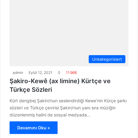
Unkategorisiert
admin
Eylül 12, 2021
0
11.968
Şakiro-Kewê (ax limine) Kürtçe ve
Türkçe Sözleri
Kürt dengbej Şakiro‘nun seslendirdiği Kewe’nin Kürçe şarkı
sözleri ve Türkçe çevirisi Şakiro‘nun yanı sıra müziğin
düzenlenmiş halini de sosyal medyada…
Devamını Oku »