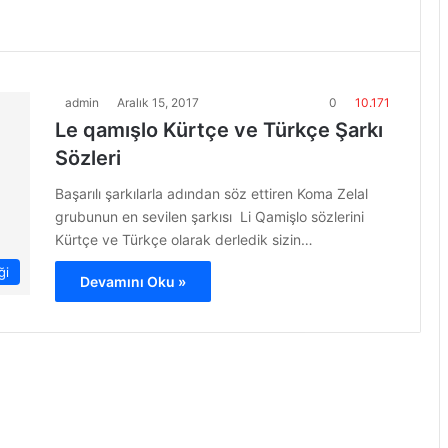
admin
Aralık 15, 2017
0
10.171
Le qamışlo Kürtçe ve Türkçe Şarkı
Sözleri
Başarılı şarkılarla adından söz ettiren Koma Zelal
grubunun en sevilen şarkısı Li Qamişlo sözlerini
Kürtçe ve Türkçe olarak derledik sizin…
ği
Devamını Oku »