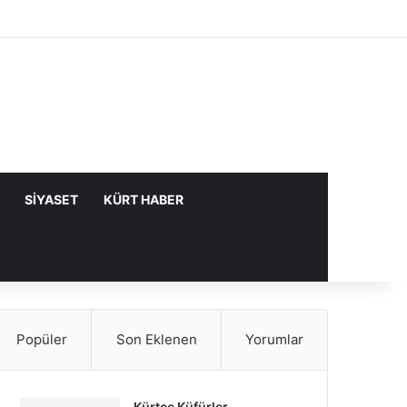
Facebook
X
YouTube
Instagram
Kayıt Ol
Rastgele Makale
Kenar Bölme
SIYASET
KÜRT HABER
Popüler
Son Eklenen
Yorumlar
Kürtçe Küfürler