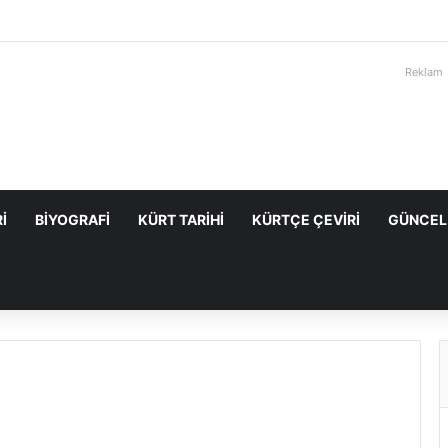
Reklam
I
BIYOGRAFI
KÜRT TARIHI
KÜRTÇE ÇEVIRI
GÜNCEL