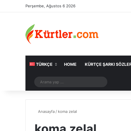
Perşembe, Ağustos 6 2026
TÜRKÇE
HOME
KÜRTÇE ŞARKI SÖZLER
Rastgele Makale
Arama
yap
...
Anasayfa
/
koma zelal
koma zelal