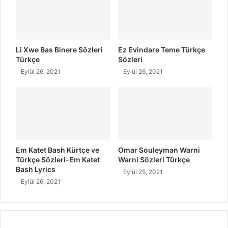
ı
ç
S
e
ö
Ş
z
a
l
r
Li Xwe Bas Binere Sözleri
Ez Evindare Teme Türkçe
e
k
Türkçe
Sözleri
r
ı
Eylül 26, 2021
Eylül 26, 2021
i
S
ö
z
l
e
r
i
Em Katet Bash Kürtçe ve
Omar Souleyman Warni
Türkçe Sözleri-Em Katet
Warni Sözleri Türkçe
Bash Lyrics
Eylül 25, 2021
Eylül 26, 2021