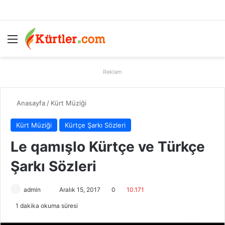
Menü
A
Reklam
Anasayfa
/
Kürt Müziği
Kürt Müziği
Kürtçe Şarkı Sözleri
Le qamışlo Kürtçe ve Türkçe
Şarkı Sözleri
admin
B
Aralık 15, 2017
0
10.171
i
1 dakika okuma süresi
r