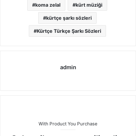
koma zelal
kürt müziği
kürtçe şarkı sözleri
Kürtçe Türkçe Şarkı Sözleri
admin
We
b
sit
esi
With Product You Purchase