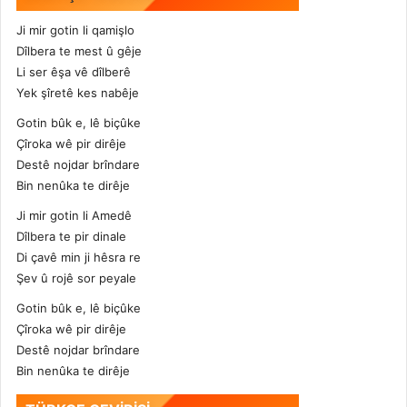
Ji mir gotin li qamişlo
Dîlbera te mest û gêje
Li ser êşa vê dîlberê
Yek şîretê kes nabêje
Gotin bûk e, lê biçûke
Çîroka wê pir dirêje
Destê nojdar brîndare
Bin nenûka te dirêje
Ji mir gotin li Amedê
Dîlbera te pir dinale
Di çavê min ji hêsra re
Şev û rojê sor peyale
Gotin bûk e, lê biçûke
Çîroka wê pir dirêje
Destê nojdar brîndare
Bin nenûka te dirêje