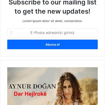
Subscribe to our mailing list
to get the new updates!
Lorem ipsum dolor sit amet, consectetur.
E
-
P
o
s
t
a
a
D
d
a
r
r
e
H
s
e
i
j
n
î
i
r
z