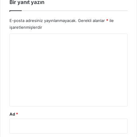
Bir yanıt yazın
E-posta adresiniz yayınlanmayacak.
Gerekli alanlar
*
ile
işaretlenmişlerdir
Y
o
r
u
m
*
Ad
*