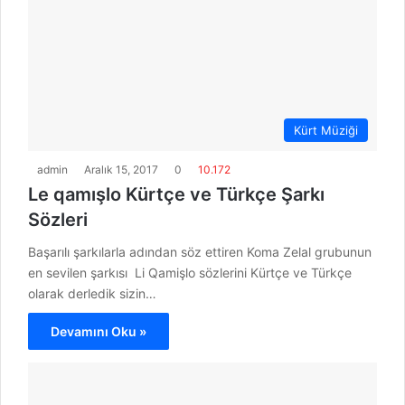
Kürt Müziği
admin
Aralık 15, 2017
0
10.172
Le qamışlo Kürtçe ve Türkçe Şarkı
Sözleri
Başarılı şarkılarla adından söz ettiren Koma Zelal grubunun
en sevilen şarkısı Li Qamişlo sözlerini Kürtçe ve Türkçe
olarak derledik sizin…
Devamını Oku »