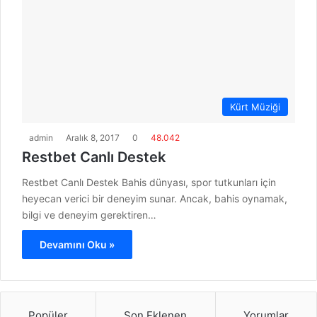
Kürt Müziği
admin
Aralık 8, 2017
0
48.042
Restbet Canlı Destek
Restbet Canlı Destek Bahis dünyası, spor tutkunları için
heyecan verici bir deneyim sunar. Ancak, bahis oynamak,
bilgi ve deneyim gerektiren…
Devamını Oku »
Popüler
Son Eklenen
Yorumlar