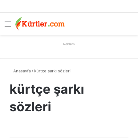
Menü
A
Reklam
Anasayfa
/
kürtçe şarkı sözleri
kürtçe şarkı
sözleri