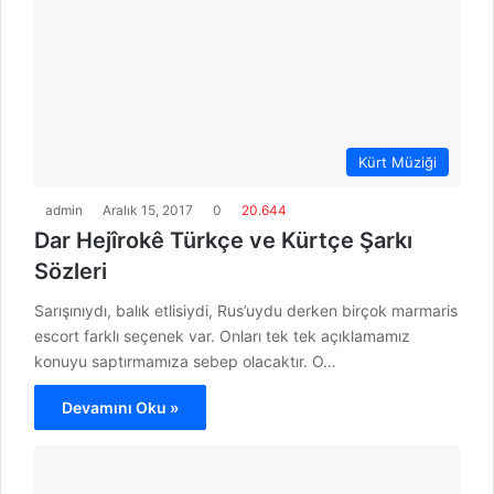
Kürt Müziği
admin
Aralık 15, 2017
0
20.644
Dar Hejîrokê Türkçe ve Kürtçe Şarkı
Sözleri
Sarışınıydı, balık etlisiydi, Rus’uydu derken birçok marmaris
escort farklı seçenek var. Onları tek tek açıklamamız
konuyu saptırmamıza sebep olacaktır. O…
Devamını Oku »