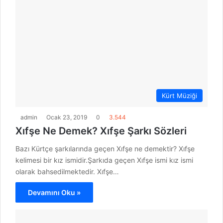
Kürt Müziği
admin
Ocak 23, 2019
0
3.544
Xıfşe Ne Demek? Xıfşe Şarkı Sözleri
Bazı Kürtçe şarkılarında geçen Xıfşe ne demektir? Xıfşe
kelimesi bir kız ismidir.Şarkıda geçen Xıfşe ismi kız ismi
olarak bahsedilmektedir. Xıfşe…
Devamını Oku »