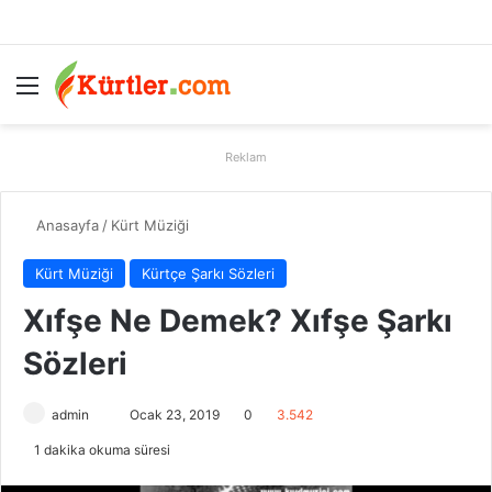
Menü
A
Reklam
Anasayfa
/
Kürt Müziği
Kürt Müziği
Kürtçe Şarkı Sözleri
Xıfşe Ne Demek? Xıfşe Şarkı
Sözleri
admin
B
Ocak 23, 2019
0
3.542
i
1 dakika okuma süresi
r