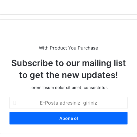
We
b
sit
esi
With Product You Purchase
Subscribe to our mailing list
to get the new updates!
Lorem ipsum dolor sit amet, consectetur.
E
-
P
o
s
t