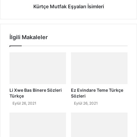
s
f
Kürtçe Mutfak Eşyaları İsimleri
i
a
m
k
l
E
e
ş
İlgili Makaleler
r
y
a
l
a
r
ı
İ
s
i
Li Xwe Bas Binere Sözleri
Ez Evindare Teme Türkçe
m
Türkçe
Sözleri
l
Eylül 26, 2021
Eylül 26, 2021
e
r
i