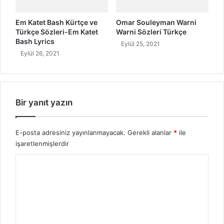
Em Katet Bash Kürtçe ve
Omar Souleyman Warni
Türkçe Sözleri-Em Katet
Warni Sözleri Türkçe
Bash Lyrics
Eylül 25, 2021
Eylül 26, 2021
Bir yanıt yazın
E-posta adresiniz yayınlanmayacak.
Gerekli alanlar
*
ile
işaretlenmişlerdir
Y
o
r
u
m