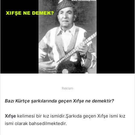
e
-
p
o
s
t
a
g
ö
n
d
e
r
Reklam
m
Bazı Kürtçe şarkılarında geçen Xıfşe ne demektir?
e
k
Xıfşe
kelimesi bir kız ismidir.Şarkıda geçen Xıfşe ismi kız
ismi olarak bahsedilmektedir.