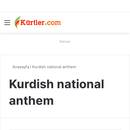
Menü
A
Reklam
Anasayfa
/
Kurdish national anthem
Kurdish national
anthem